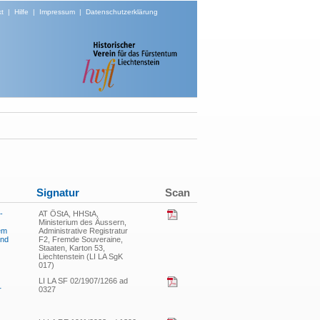
t
|
Hilfe
|
Impressum
|
Datenschutzerklärung
Signatur
Scan
-
AT ÖStA, HHStA,
Ministerium des Äussern,
em
Administrative Registratur
und
F2, Fremde Souveraine,
Staaten, Karton 53,
Liechtenstein (LI LA SgK
017)
LI LA SF 02/1907/1266 ad
r
0327