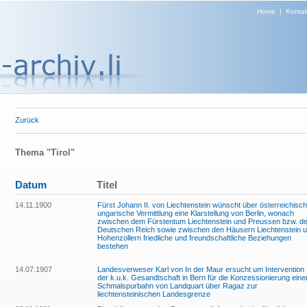
Home
|
Kontak
Zurück
Thema "Tirol"
Datum
Titel
14.11.1900
Fürst Johann II. von Liechtenstein wünscht über österreichisch
ungarische Vermittlung eine Klarstellung von Berlin, wonach
zwischen dem Fürstentum Liechtenstein und Preussen bzw. d
Deutschen Reich sowie zwischen den Häusern Liechtenstein 
Hohenzollern friedliche und freundschaftliche Beziehungen
bestehen
14.07.1907
Landesverweser Karl von In der Maur ersucht um Intervention
der k.u.k. Gesandtschaft in Bern für die Konzessionierung eine
Schmalspurbahn von Landquart über Ragaz zur
liechtensteinischen Landesgrenze