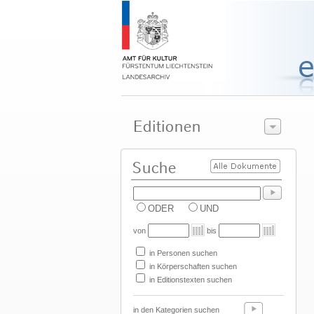
ODER
UND
von
bis
in Personen suchen
in Körperschaften suchen
in Editionstexten suchen
in den Kategorien suchen