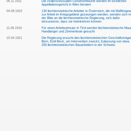
06.11.1911
Die zivilprozessualen Gesetzentwürfe werden im fürstlichen
Appellationsgericht in Wien beraten
04.08.1915
130 liechtensteinische Arbeiter in Österreich, die mit Waffengew
zur Arbeit im Kriegsgebiete gezwungen werden, wenden sich mi
der Bitte an die liechtensteinische Regierung, sich dafür
einzusetzen, dass sie heimkehren können
11.08.1916
Für einen Arbeitseinsatz in Tirol werden liechtensteinische Maur
Handlanger und Zimmerleute gesucht
15.04.1921
Die Regierung ersucht den liechtensteinischen Geschäftsträger
Bern, Emil Beck, um Intervention zwecks Zulassung von etwa
250 liechtensteinischen Bauarbeitern in der Schweiz