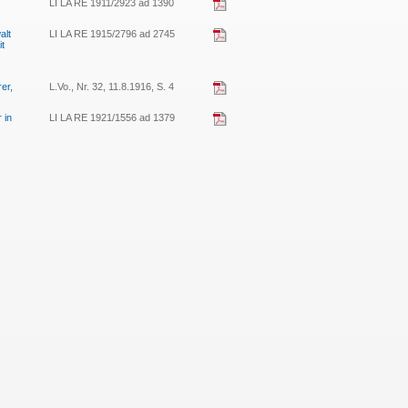
LI LA RE 1911/2923 ad 1390
alt
LI LA RE 1915/2796 ad 2745
t
er,
L.Vo., Nr. 32, 11.8.1916, S. 4
 in
LI LA RE 1921/1556 ad 1379