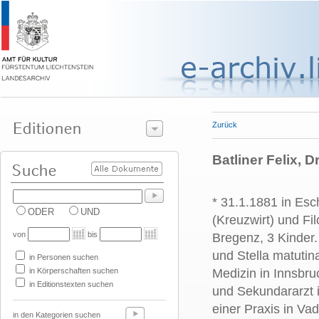
Zurück
Batliner Felix, 
* 31.1.1881 in Esc
ODER
UND
(Kreuzwirt) und F
von
bis
Bregenz, 3 Kinder
und Stella matutin
in Personen suchen
in Körperschaften suchen
Medizin in Innsbru
in Editionstexten suchen
und Sekundararzt 
einer Praxis in Va
in den Kategorien suchen