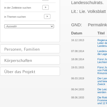
Landesschulrats.
in der Zeitleiste suchen
Lit.: Lie. Volksblat
in Themen suchen
GND:
Permalink
Datum
Titel
16.12.1913
Regieru
Leiter d
Landesv
07.08.1914
Landesv
die Lage
18.08.1914
Fürst Jo
Liechten
19.01.1915
Fürst Jo
von Feli
Kreuzes
06.03.1919
Der Lan
und bewi
Zweck
06.04.1933
Die Leic
werden 
08.06.1933
Die Rott
Frommel
und 12 M