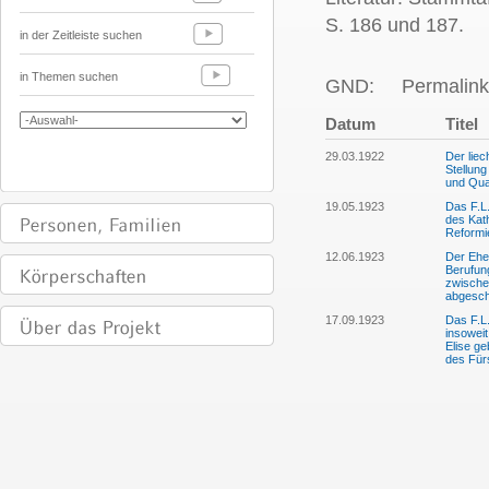
S. 186 und 187.
in der Zeitleiste suchen
in Themen suchen
GND:
Permalink
Datum
Titel
29.03.1922
Der liec
Stellung
und Qua
19.05.1923
Das F.L.
des Kat
Reformie
12.06.1923
Der Ehe
Berufung
zwische
abgesch
17.09.1923
Das F.L.
insowei
Elise g
des Fürs