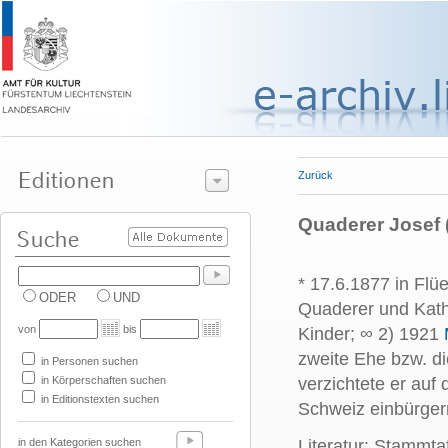
Zurück
Quaderer Josef 
* 17.6.1877 in Flü
ODER
UND
Quaderer und Kath
von
bis
Kinder; ∞ 2) 1921
zweite Ehe bzw. di
in Personen suchen
in Körperschaften suchen
verzichtete er auf 
in Editionstexten suchen
Schweiz einbürger
in den Kategorien suchen
Literatur: Stammt