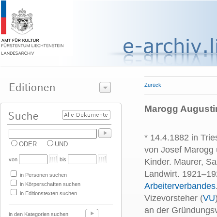
Zurück
Marogg Augustin
* 14.4.1882 in Tri
ODER
UND
von Josef Marogg 
von
bis
Kinder. Maurer, S
Landwirt. 1921–19
in Personen suchen
in Körperschaften suchen
Arbeiterverbandes
in Editionstexten suchen
Vizevorsteher (
VU
an der Gründungs
in den Kategorien suchen