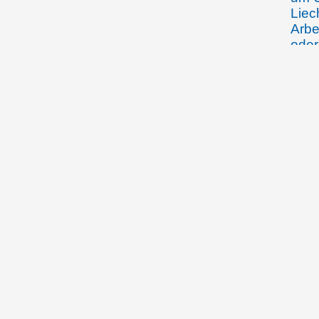
Liec
Arbe
oder
für 
31.5./1.6.1922
Die 
in B
50 M
find
22.06.1922
Die 
Liec
dass
Arbe
ausg
10.08.1922
Der 
Gese
poli
Land
26.05.1923
Der 