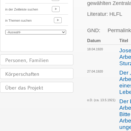
gewählten Zentral
in der Zeitleiste suchen
Literatur: HLFL
in Themen suchen
GND:
Permalink
Datum
Titel
18.04.1920
Jose
Arbe
Stur
27.04.1920
Der 
Arbe
eine
Lebe
o.D. (ca. 13.5.1921)
Der 
Arbe
Bitt
Arbe
unge