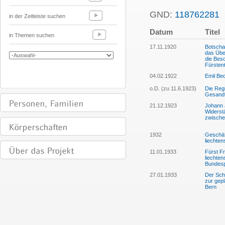
GND:
118762281
P
in der Zeitleiste suchen
Datum
Titel
in Themen suchen
17.11.1920
Botscha
das Übe
die Bes
Fürsten
04.02.1922
Emil Bec
o.D. (zu 11.6.1923)
Die Regi
Gesandt
21.12.1923
Johann 
Widerst
zwische
1932
Geschäft
liechten
11.01.1933
Fürst F
liechte
Bundesp
27.01.1933
Der Sch
zur gepl
Bern