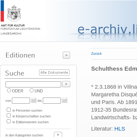
Zurück
Schulthess Edm
* 2.3.1868 in Vill
ODER
UND
Margaretha Disqué
von
bis
und Paris. Ab 189
1912-35 Bundesrat,
in Personen suchen
in Körperschaften suchen
Landwirtschafts- b
in Editionstexten suchen
Literatur:
HLS
in den Kategorien suchen