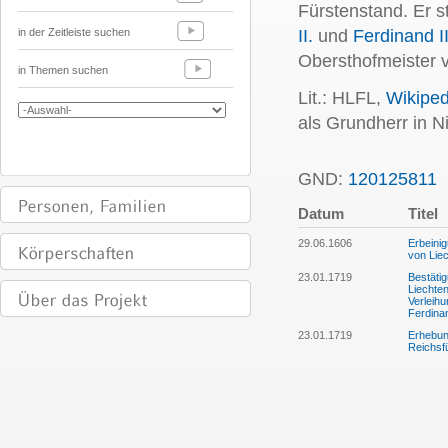
Fürstenstand. Er s
in der Zeitleiste suchen
II.
und
Ferdinand II
Obersthofmeister v
in Themen suchen
Lit.: HLFL,
Wikiped
als Grundherr in 
GND:
120125811
Datum
Titel
29.06.1606
Erbeini
von Liec
23.01.1719
Bestätig
Liechte
Verleih
Ferdina
23.01.1719
Erhebun
Reichsf