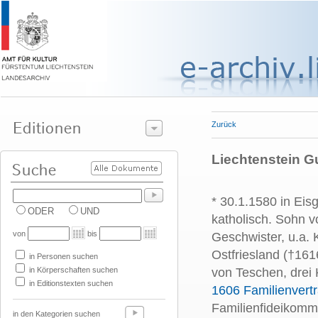
Zurück
Liechtenstein G
* 30.1.1580 in Eis
ODER
UND
katholisch. Sohn v
von
bis
Geschwister, u.a. 
Ostfriesland (†161
in Personen suchen
in Körperschaften suchen
von Teschen, drei
in Editionstexten suchen
1606 Familienvert
Familienfideikommi
in den Kategorien suchen