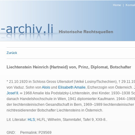
Home
|
Kontak
Historische Rechtsquellen
Zurück
Liechtenstein Heinrich (Hartneid) von, Prinz, Diplomat, Botschafter
* 21.10.1920 in Schloss Gross Ullersdorf (Velké Losiny/Tschechien), † 29.11.1
von Vaduz. Sohn von
Alois
und
Elisabeth Amalie
, Erzherzogin von Österreich.
Josef II.
∞ 1968 Amalie Ida Podstatzky-Lichtenstein, drei Kinder. 1930–1938 
danach Handelshochschule in Wien, 1941 diplomierter Kaufmann. 1944–1969
der liechtensteinischen Gesandtschaft in Bern, 1969–1989 liechtensteinische
nichtresidierender Botschafter Liechtensteins in Österreich.
Lit.
Literatur:
HLS
; HLFL; Wilhelm, Stammtafel, Tafel 9, XXII-8..
GND:
Permalink: P29569