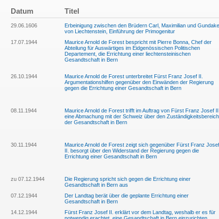
Datum
Titel
29.06.1606
Erbeinigung zwischen den Brüdern Carl, Maximilian und Gundake
von Liechtenstein, Einführung der Primogenitur
17.07.1944
Maurice Arnold de Forest bespricht mit Pierre Bonna, Chef der
Abteilung für Auswärtiges im Eidgenössischen Politischen
Departement, die Errichtung einer liechtensteinischen
Gesandtschaft in Bern
26.10.1944
Maurice Arnold de Forest unterbreitet Fürst Franz Josef II.
Argumentationshilfen gegenüber den Einwänden der Regierung
gegen die Errichtung einer Gesandtschaft in Bern
08.11.1944
Maurice Arnold de Forest trifft im Auftrag von Fürst Franz Josef II
eine Abmachung mit der Schweiz über den Zuständigkeitsbereich
der Gesandtschaft in Bern
30.11.1944
Maurice Arnold de Forest zeigt sich gegenüber Fürst Franz Jose
II. besorgt über den Widerstand der Regierung gegen die
Errichtung einer Gesandtschaft in Bern
zu 07.12.1944
Die Regierung spricht sich gegen die Errichtung einer
Gesandtschaft in Bern aus
07.12.1944
Der Landtag berät über die geplante Errichtung einer
Gesandtschaft in Bern
14.12.1944
Fürst Franz Josef II. erklärt vor dem Landtag, weshalb er es für
notwendig erachtet, eine Gesandtschaft in Bern einzurichten