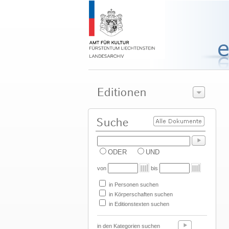
ODER
UND
von
bis
in Personen suchen
in Körperschaften suchen
in Editionstexten suchen
in den Kategorien suchen