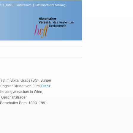
t
|
Hilfe
|
Impressum
|
Datenschutzerklärung
993 im Spital Grabs (SG), Bürger
 Jüngster Bruder von Fürst
Franz
Schottengymnasium in Wien,
 Geschäftsträger
r Botschafter Bern. 1983–1991