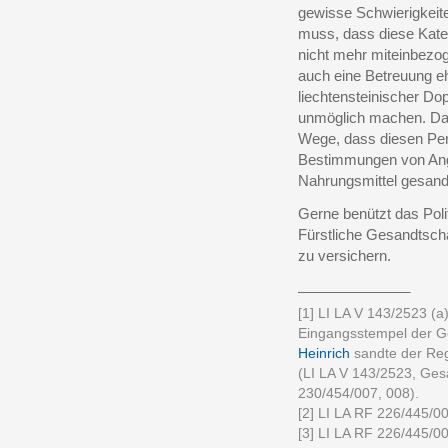
gewisse Schwierigkeit
muss, dass diese Kateg
nicht mehr miteinbezo
auch eine Betreuung e
liechtensteinischer Do
unmöglich machen. Dag
Wege, dass diesen Pe
Bestimmungen von Ange
Nahrungsmittel gesand
Gerne benützt das Pol
Fürstliche Gesandtsch
zu versichern.
______________
[1] LI LA V 143/2523 (a
Eingangsstempel der Ges
Heinrich
sandte der Reg
(LI LA V 143/2523, Ges
230/454/007, 008).
[2] LI LA RF 226/445/00
[3] LI LA RF 226/445/00