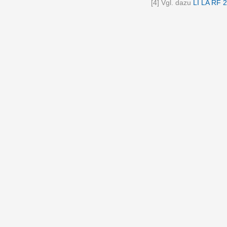
[4] Vgl. dazu
LI LA RF 