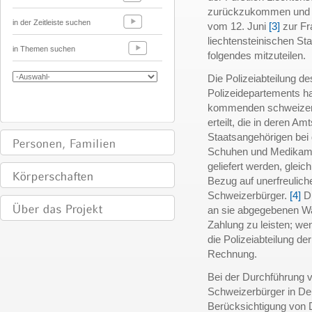
zurückzukommen und ih
in der Zeitleiste suchen
vom 12. Juni
[3]
zur Fr
liechtensteinischen St
in Themen suchen
folgendes mitzuteilen.
Die Polizeiabteilung d
Polizeidepartements ha
kommenden schweizeri
erteilt, die in deren A
Staatsangehörigen bei 
Schuhen und Medikame
geliefert werden, glei
Bezug auf unerfreulich
Schweizerbürger.
[4]
Di
an sie abgegebenen W
Zahlung zu leisten; wen
die Polizeiabteilung de
Rechnung.
Bei der Durchführung v
Schweizerbürger in Deu
Berücksichtigung von 