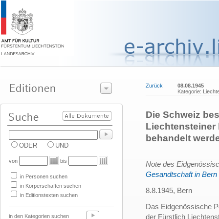
Zurück
08.08.1945
Kategorie: Liecht
Die Schweiz bes
Liechtensteiner 
behandelt werd
ODER
UND
von
bis
Note des Eidgenössisc
Gesandtschaft in Bern
in Personen suchen
in Körperschaften suchen
8.8.1945, Bern
in Editionstexten suchen
Das Eidgenössische Pol
der Fürstlich Liechten
in den Kategorien suchen