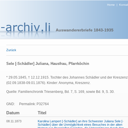
Home
|
Kontak
Auswandererbriefe 1843-1935
Zurück
Sele [-Schädler] Juliana, Hausfrau, Pfarrköchin
* 29.05.1845, † 12.12.1915. Tochter des Johannes Schädler und der Kreszenz
(02.09.1838-09.01.1876). Kinder: Anonyma, Kreszenz.
Quelle: Familienchronik Triesenberg, Bd. 7, S. 169, sowie Bd. 9, S. 30.
GND:
Permalink: P32764
Datum
Titel
08.11.1873
Karolina Lampert [-Schädler] an ihre Schwester Juliana Sele [-
Schädler] über die Unmöglichkeit eines Besuches in der alten