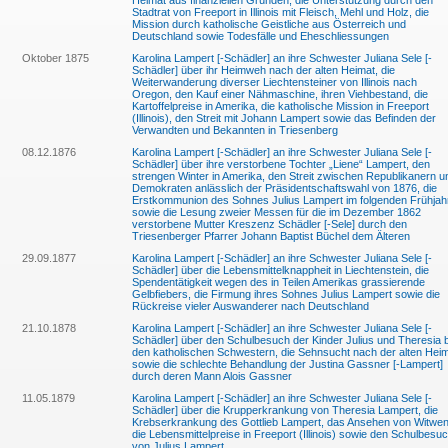
Heimat aus finanziellen Gründen, die Unterstützung durch den
Stadtrat von Freeport in Illinois mit Fleisch, Mehl und Holz, die
Mission durch katholische Geistliche aus Österreich und
Deutschland sowie Todesfälle und Eheschliessungen
Oktober 1875
Karolina Lampert [-Schädler] an ihre Schwester Juliana Sele [-
Schädler] über ihr Heimweh nach der alten Heimat, die
Weiterwanderung diverser Liechtensteiner von Illinois nach
Oregon, den Kauf einer Nähmaschine, ihren Viehbestand, die
Kartoffelpreise in Amerika, die katholische Mission in Freeport
(Illinois), den Streit mit Johann Lampert sowie das Befinden der
Verwandten und Bekannten in Triesenberg
08.12.1876
Karolina Lampert [-Schädler] an ihre Schwester Juliana Sele [-
Schädler] über ihre verstorbene Tochter „Liene“ Lampert, den
strengen Winter in Amerika, den Streit zwischen Republikanern u
Demokraten anlässlich der Präsidentschaftswahl von 1876, die
Erstkommunion des Sohnes Julius Lampert im folgenden Frühjah
sowie die Lesung zweier Messen für die im Dezember 1862
verstorbene Mutter Kreszenz Schädler [-Sele] durch den
Triesenberger Pfarrer Johann Baptist Büchel dem Älteren
29.09.1877
Karolina Lampert [-Schädler] an ihre Schwester Juliana Sele [-
Schädler] über die Lebensmittelknappheit in Liechtenstein, die
Spendentätigkeit wegen des in Teilen Amerikas grassierende
Gelbfiebers, die Firmung ihres Sohnes Julius Lampert sowie die
Rückreise vieler Auswanderer nach Deutschland
21.10.1878
Karolina Lampert [-Schädler] an ihre Schwester Juliana Sele [-
Schädler] über den Schulbesuch der Kinder Julius und Theresia b
den katholischen Schwestern, die Sehnsucht nach der alten Hei
sowie die schlechte Behandlung der Justina Gassner [-Lampert]
durch deren Mann Alois Gassner
11.05.1879
Karolina Lampert [-Schädler] an ihre Schwester Juliana Sele [-
Schädler] über die Krupperkrankung von Theresia Lampert, die
Krebserkrankung des Gottlieb Lampert, das Ansehen von Witwen
die Lebensmittelpreise in Freeport (Illinois) sowie den Schulbesu
von Julius Lampert