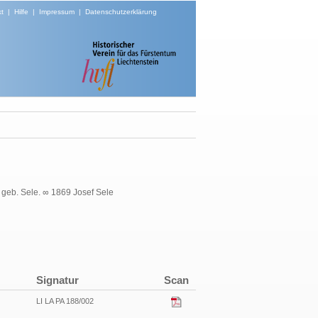
t
|
Hilfe
|
Impressum
|
Datenschutzerklärung
 geb. Sele. ∞ 1869 Josef Sele
Signatur
Scan
LI LA PA 188/002