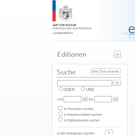
ODER
UND
von
bis
in Personen suchen
in Körperschaften suchen
in Editionstexten suchen
in den Kategorien suchen