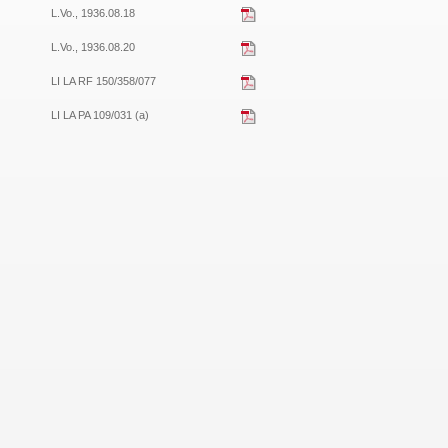
L.Vo., 1936.08.18
L.Vo., 1936.08.20
LI LA RF 150/358/077
LI LA PA 109/031 (a)