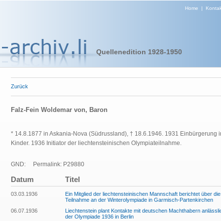
Home
|
Kontak
Quellenedition 1928-1950
Zurück
Falz-Fein Woldemar von, Baron
* 14.8.1877 in Askania-Nova (Südrussland), † 18.6.1946. 1931 Einbürgerung i
Kinder. 1936 Initiator der liechtensteinischen Olympiateilnahme.
GND:
Permalink: P29880
Datum
Titel
03.03.1936
Ein Mitglied der liechtensteinischen Mannschaft berichtet über die
Teilnahme an der Winterolympiade in Garmisch-Partenkirchen
06.07.1936
Liechtenstein plant Kontakte mit deutschen Machthabern anlässli
der Olympiade 1936 in Berlin