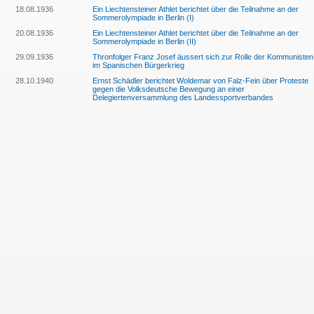
18.08.1936
Ein Liechtensteiner Athlet berichtet über die Teilnahme an der
Sommerolympiade in Berlin (I)
20.08.1936
Ein Liechtensteiner Athlet berichtet über die Teilnahme an der
Sommerolympiade in Berlin (II)
29.09.1936
Thronfolger Franz Josef äussert sich zur Rolle der Kommunisten
im Spanischen Bürgerkrieg
28.10.1940
Ernst Schädler berichtet Woldemar von Falz-Fein über Proteste
gegen die Volksdeutsche Bewegung an einer
Delegiertenversammlung des Landessportverbandes