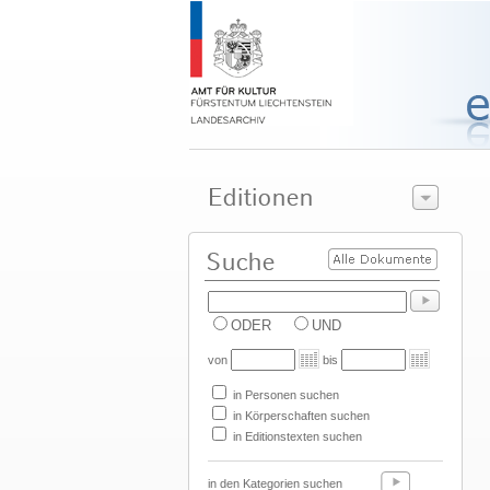
ODER
UND
von
bis
in Personen suchen
in Körperschaften suchen
in Editionstexten suchen
in den Kategorien suchen