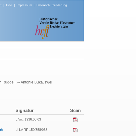
t
|
Hilfe
|
Impressum
|
Datenschutzerklärung
n Ruggell. ∞ Antonie Buka, zwei
Signatur
Scan
L.Vo., 1936.03.03
ch
LI LA RF 150/358/068