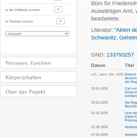
Büro für Friedensf
in der Zeitleiste suchen
Auswärtigen Amt, 
bearbeitete.
in Themen suchen
Literatur:
"Akten d
Schwanitz, Geheima
GND:
133793257
Datum
Titel
o.D., verm. Okt. 1935
Entwurf
deutsche
der Reg
20.06.1936
Carl vo
Deutsch
Isenber
30.03.1938
Die Regi
Beschlu
01.06.1938
Liste de
Gäste fü
Prinzre
31.08.1938
Vorberei
07.09.1938
Vorberei