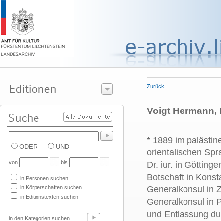
Zurück
Voigt Hermann, Dr
* 1889 im palästin
ODER
UND
orientalischen Spr
von
bis
Dr. iur. in Götting
Botschaft in Konst
in Personen suchen
in Körperschaften suchen
Generalkonsul in 
in Editionstexten suchen
Generalkonsul in P
und Entlassung dur
in den Kategorien suchen