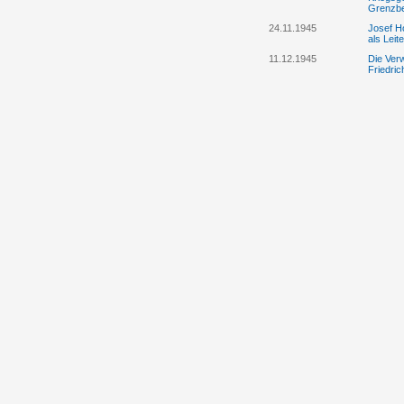
Grenzbe
24.11.1945
Josef Ho
als Lei
11.12.1945
Die Ver
Friedri