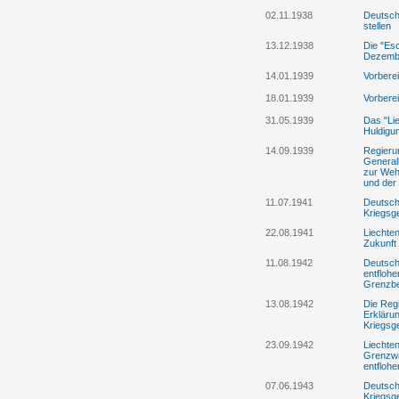
02.11.1938
Deutschl
stellen
13.12.1938
Die "Es
Dezembe
14.01.1939
Vorberei
18.01.1939
Vorberei
31.05.1939
Das "Lie
Huldigun
14.09.1939
Regieru
General
zur Weh
und der
11.07.1941
Deutschl
Kriegsg
22.08.1941
Liechten
Zukunft
11.08.1942
Deutsch
entfloh
Grenzbe
13.08.1942
Die Regi
Erklärun
Kriegsg
23.09.1942
Liechten
Grenzwä
entflohe
07.06.1943
Deutschl
Kriegsge