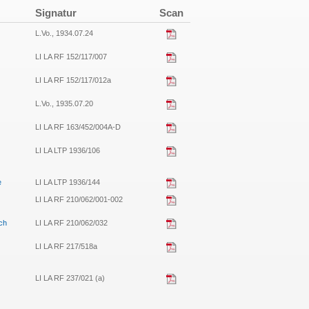
Signatur
Scan
L.Vo., 1934.07.24
LI LA RF 152/117/007
LI LA RF 152/117/012a
L.Vo., 1935.07.20
LI LA RF 163/452/004A-D
LI LA LTP 1936/106
e
LI LA LTP 1936/144
LI LA RF 210/062/001-002
ch
LI LA RF 210/062/032
LI LA RF 217/518a
LI LA RF 237/021 (a)