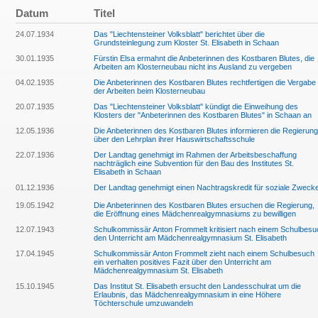
Datum
Titel
24.07.1934
Das "Liechtensteiner Volksblatt" berichtet über die
Grundsteinlegung zum Kloster St. Elisabeth in Schaan
30.01.1935
Fürstin Elsa ermahnt die Anbeterinnen des Kostbaren Blutes, die
Arbeiten am Klosterneubau nicht ins Ausland zu vergeben
04.02.1935
Die Anbeterinnen des Kostbaren Blutes rechtfertigen die Vergabe
der Arbeiten beim Klosterneubau
20.07.1935
Das "Liechtensteiner Volksblatt" kündigt die Einweihung des
Klosters der "Anbeterinnen des Kostbaren Blutes" in Schaan an
12.05.1936
Die Anbeterinnen des Kostbaren Blutes informieren die Regierung
über den Lehrplan ihrer Hauswirtschaftsschule
22.07.1936
Der Landtag genehmigt im Rahmen der Arbeitsbeschaffung
nachträglich eine Subvention für den Bau des Institutes St.
Elisabeth in Schaan
01.12.1936
Der Landtag genehmigt einen Nachtragskredit für soziale Zweck
19.05.1942
Die Anbeterinnen des Kostbaren Blutes ersuchen die Regierung,
die Eröffnung eines Mädchenrealgymnasiums zu bewilligen
12.07.1943
Schulkommissär Anton Frommelt kritisiert nach einem Schulbesu
den Unterricht am Mädchenrealgymnasium St. Elisabeth
17.04.1945
Schulkommissär Anton Frommelt zieht nach einem Schulbesuch
ein verhalten positives Fazit über den Unterricht am
Mädchenrealgymnasium St. Elisabeth
15.10.1945
Das Institut St. Elisabeth ersucht den Landesschulrat um die
Erlaubnis, das Mädchenrealgymnasium in eine Höhere
Töchterschule umzuwandeln