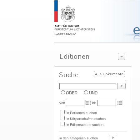
ODER
UND
von
bis
in Personen suchen
in Körperschaften suchen
in Editionstexten suchen
in den Kategorien suchen