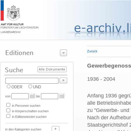
Zurück
Gewerbegenosse
1936 - 2004
ODER
UND
Anfang 1936 gegrü
von
bis
alle Betriebsinha
in Personen suchen
zu "Gewerbe- und 
in Körperschaften suchen
Nach der Aufhebun
in Editionstexten suchen
Staatsgerichtshof 
in den Kategorien suchen