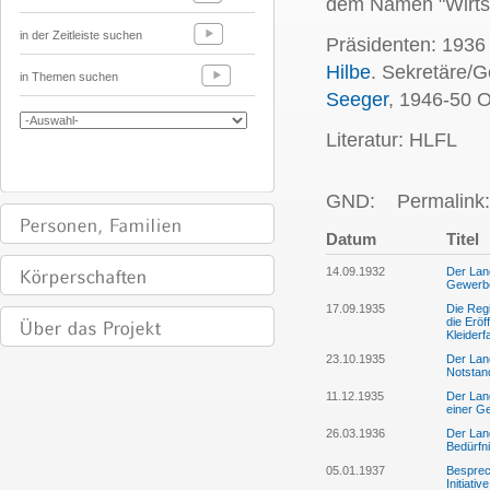
dem Namen "Wirts
in der Zeitleiste suchen
Präsidenten: 1936
Hilbe
. Sekretäre/
in Themen suchen
Seeger
, 1946-50 
Literatur: HLFL
GND:
Permalink:
Datum
Titel
14.09.1932
Der Lan
Gewerbes
17.09.1935
Die Reg
die Eröf
Kleiderf
23.10.1935
Der Lan
Notstan
11.12.1935
Der Lan
einer G
26.03.1936
Der Land
Bedürfn
05.01.1937
Besprec
Initiat