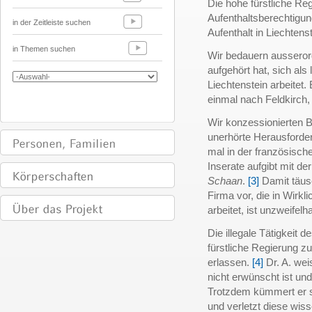
Die hohe fürstliche Reg
Aufenthaltsberechtigun
in der Zeitleiste suchen
Aufenthalt in Liechtens
in Themen suchen
Wir bedauern ausserord
aufgehört hat, sich als
Liechtenstein arbeitet.
einmal nach Feldkirch
Wir konzessionierten 
unerhörte Herausforde
mal in der französische
Inserate aufgibt mit de
Schaan
.
[3]
Damit täusc
Firma vor, die in Wirkl
arbeitet, ist unzweifelh
Die illegale Tätigkeit 
fürstliche Regierung zu
erlassen.
[4]
Dr. A. wei
nicht erwünscht ist und
Trotzdem kümmert er s
und verletzt diese wiss