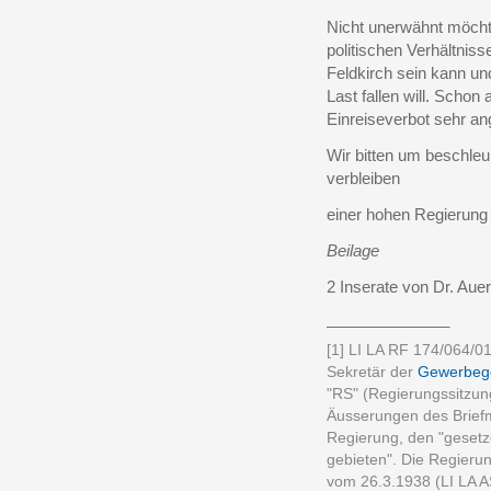
Nicht unerwähnt möcht
politischen Verhältniss
Feldkirch sein kann und
Last fallen will. Scho
Einreiseverbot sehr an
Wir bitten um beschle
verbleiben
einer hohen Regierung
Beilage
2 Inserate von Dr. Aue
______________
[1] LI LA RF 174/064/0
Sekretär der
Gewerbeg
"RS" (Regierungssitzun
Äusserungen des Brief
Regierung, den "gesetz
gebieten". Die Regierun
vom 26.3.1938 (LI LA AS