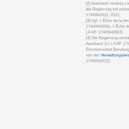
[2] Auerbach verliess 
die Regierung mit poliz
174/064/011, 012).
[3] Vgl. L'Écho de la ti
174/064/004), L'Écho de
LA RF 174/064/003).
[4] Die Regierung verh
Auerbach (LI LA RF 174
Einreiseverbot Berufun
von der
Verwaltungsbe
174/064/022).