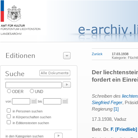
Zurück
17.03.1938
Kategorie: Flücht
Der liechtenste
fordert ein Einr
ODER
UND
Schreiben des
liechte
von
bis
Siegfried Feger
, Präsid
Regierung
[1]
in Personen suchen
in Körperschaften suchen
17.3.1938, Vaduz
in Editionstexten suchen
Betr. Dr.
F. [Friedlieb
in den Kategorien suchen