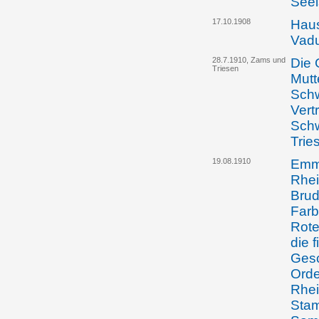
Seel
17.10.1908
Haus
Vad
28.7.1910, Zams und
Die 
Triesen
Mutt
Schw
Vert
Schw
Trie
19.08.1910
Emma
Rhei
Brud
Farb
Rote
die f
Gesc
Orde
Rhei
Sta