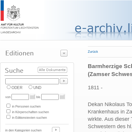
Zurück
Barmherzige Sch
(Zamser Schwes
1811 -
ODER
UND
von
bis
Dekan Nikolaus Tol
in Personen suchen
Krankenhaus in Za
in Körperschaften suchen
in Editionstexten suchen
wirkte. Aus dieser
Schwestern des hl.
in den Kategorien suchen