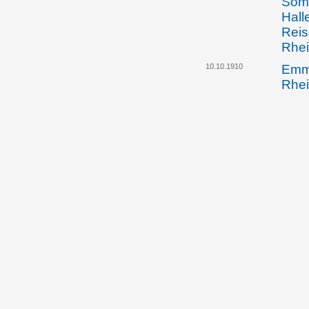
Som
Hall
Reis
Rhei
10.10.1910
Emma
Rhei
Nutz
und 
auss
in V
nach
Gesc
des 
Eheg
Rhei
Olga
die 
Rhei
Verw
im G