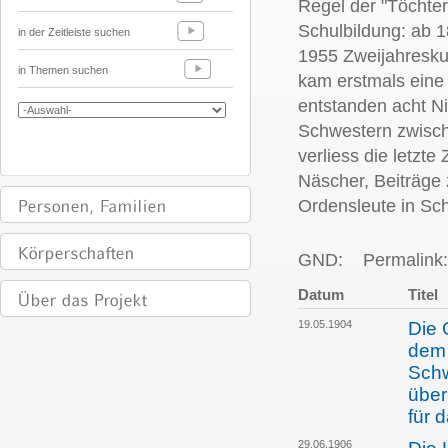
Regel der "Töchter 
Schulbildung: ab 1
in der Zeitleiste suchen
1955 Zweijahreskur
in Themen suchen
kam erstmals eine
entstanden acht N
Schwestern zwisch
verliess die letzt
Näscher, Beiträge 
Ordensleute in Sc
GND:
Permalink:
Datum
Titel
19.05.1904
Die 
dem 
Schw
über
für 
29.06.1906