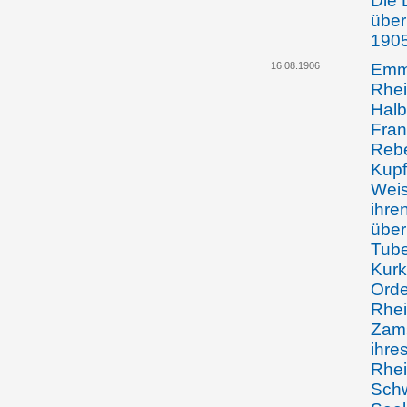
Die 
über
190
16.08.1906
Emma
Rhei
Halb
Fran
Rebe
Kupf
Weis
ihre
über
Tube
Kurk
Orde
Rhei
Zams
ihre
Rhei
Schw