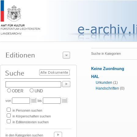
Suche in Kategorien
Keine Zuordnung
HAL
Urkunden
(1)
Handschriften
(0)
ODER
UND
von
bis
in Personen suchen
in Körperschaften suchen
in Editionstexten suchen
in den Kategorien suchen