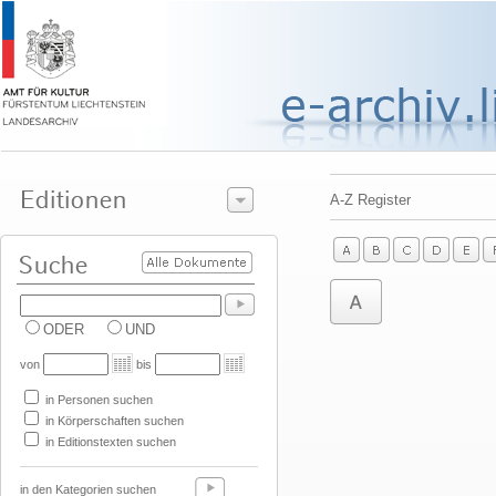
A-Z Register
ODER
UND
von
bis
in Personen suchen
in Körperschaften suchen
in Editionstexten suchen
in den Kategorien suchen