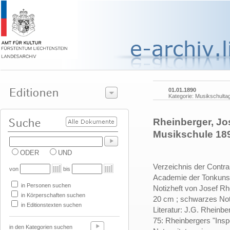
01.01.1890
Kategorie: Musikschult
Rheinberger, Jo
Musikschule 18
ODER
UND
Verzeichnis der Contra
von
bis
Academie der Tonkunst
in Personen suchen
Notizheft von Josef Rh
in Körperschaften suchen
20 cm ; schwarzes Not
in Editionstexten suchen
Literatur: J.G. Rheinbe
75: Rheinbergers "Insp
in den Kategorien suchen