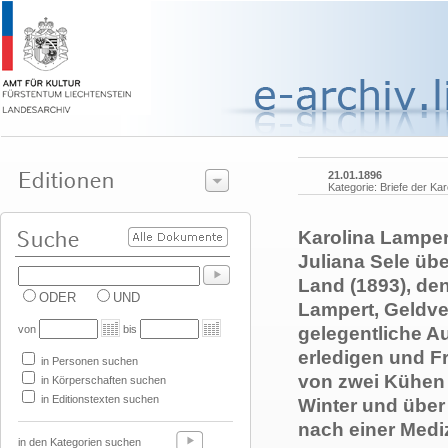
21.01.1896
Kategorie: Briefe der Kar
Karolina Lamper
Juliana Sele üb
Land (1893), de
ODER
UND
Lampert, Geldver
von
bis
gelegentliche A
erledigen und F
in Personen suchen
von zwei Kühen 
in Körperschaften suchen
in Editionstexten suchen
Winter und über
nach einer Medi
in den Kategorien suchen