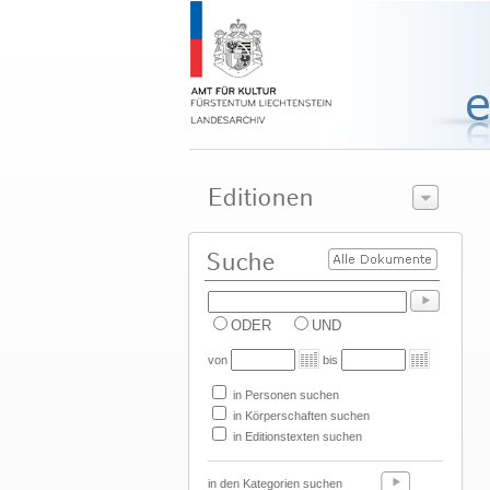
ODER
UND
von
bis
in Personen suchen
in Körperschaften suchen
in Editionstexten suchen
in den Kategorien suchen