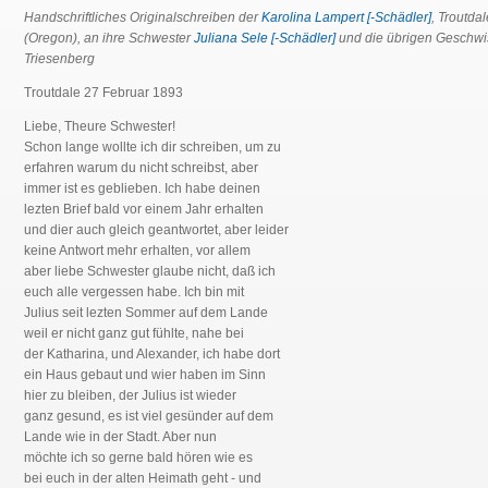
Handschriftliches Originalschreiben der
Karolina Lampert [-Schädler]
, Troutdal
(Oregon), an ihre Schwester
Juliana Sele [-Schädler]
und die übrigen Geschwis
Triesenberg
Troutdale 27 Februar 1893
Liebe, Theure Schwester!
Schon lange wollte ich dir schreiben, um zu
erfahren warum du nicht schreibst, aber
immer ist es geblieben. Ich habe deinen
lezten Brief bald vor einem Jahr erhalten
und dier auch gleich geantwortet, aber leider
keine Antwort mehr erhalten, vor allem
aber liebe Schwester glaube nicht, daß ich
euch alle vergessen habe. Ich bin mit
Julius seit lezten Sommer auf dem Lande
weil er nicht ganz gut fühlte, nahe bei
der Katharina, und Alexander, ich habe dort
ein Haus gebaut und wier haben im Sinn
hier zu bleiben, der Julius ist wieder
ganz gesund, es ist viel gesünder auf dem
Lande wie in der Stadt. Aber nun
möchte ich so gerne bald hören wie es
bei euch in der alten Heimath geht - und