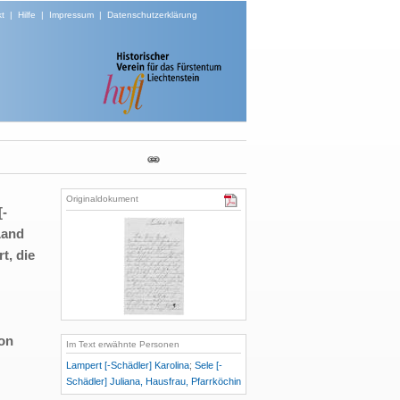
t
|
Hilfe
|
Impressum
|
Datenschutzerklärung
Originaldokument
[-
Land
t, die
von
Im Text erwähnte Personen
Lampert [-Schädler] Karolina
;
Sele [-
Schädler] Juliana, Hausfrau, Pfarrköchin