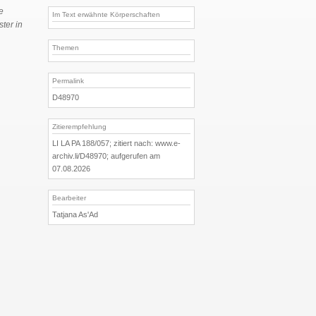
e
Im Text erwähnte Körperschaften
ter in
Themen
Permalink
D48970
Zitierempfehlung
LI LA PA 188/057; zitiert nach: www.e-
archiv.li/D48970; aufgerufen am
07.08.2026
Bearbeiter
Tatjana As'Ad