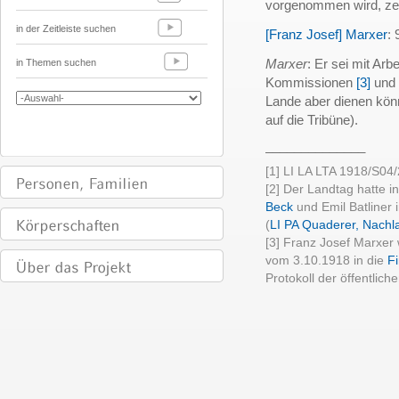
vorgenommen wird, zeit
in der Zeitleiste suchen
[Franz Josef] Marxer
:
Marxer
: Er sei mit Arbe
in Themen suchen
Kommissionen
[3]
und 
Lande aber dienen könn
auf die Tribüne).
______________
[1] LI LA LTA 1918/S04/
[2] Der Landtag hatte 
Beck
und Emil Batliner 
(
LI PA Quaderer, Nachla
[3] Franz Josef Marxer 
vom 3.10.1918 in die
F
Protokoll der öffentlic