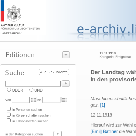
12.11.1918
Kategorie: Ereignisse
Der Landtag wäh
in den provisor
ODER
UND
Maschinenschriftliches 
von
bis
gez.
[1]
in Personen suchen
12.11.1918
in Körperschaften suchen
in Editionstexten suchen
Hierauf wird zur Wahl 
[Emil] Batliner
die Wahl
in den Kategorien suchen