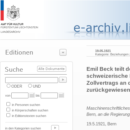
19.05.1921
Kategorie: Beziehungen
Emil Beck teilt 
schweizerische 
Zollvertrags an
ODER
UND
zurückgewiesen
von
bis
in Personen suchen
Maschinenschriftliche
in Körperschaften suchen
Bern, an die Regierung
in Editionstexten suchen
19.5.1921, Bern
in den Kategorien suchen