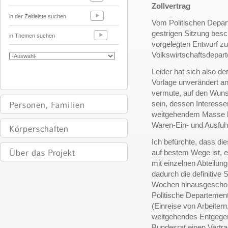
Zollvertrag
in der Zeitleiste suchen
Vom Politischen Depart
gestrigen Sitzung besc
in Themen suchen
vorgelegten Entwurf zu
Volkswirtschaftsdepar
Leider hat sich also de
Vorlage unverändert a
vermute, auf den Wuns
sein, dessen Interessen
weitgehendem Masse be
Waren-Ein- und Ausfuhr
Ich befürchte, dass di
auf bestem Wege ist, 
mit einzelnen Abteilung
dadurch die definitiv
Wochen hinausgeschobe
Politische Departemen
(Einreise von Arbeitern
weitgehendes Entgegen
Bundesrat einen Vertr