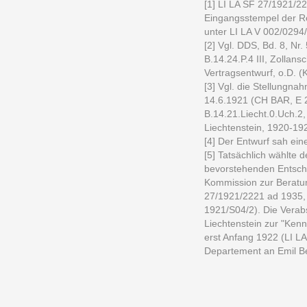
[1] LI LA SF 27/1921/2
Eingangsstempel der R
unter LI LA V 002/0294
[2] Vgl. DDS, Bd. 8, Nr
B.14.24.P.4 III, Zollan
Vertragsentwurf, o.D. (
[3] Vgl. die Stellungn
14.6.1921 (CH BAR, E 2
B.14.21.Liecht.0.Uch.2
Liechtenstein, 1920-19
[4] Der Entwurf sah ei
[5] Tatsächlich wählte 
bevorstehenden Entsch
Kommission zur Beratun
27/1921/2221 ad 1935, 
1921/S04/2). Die Vera
Liechtenstein zur "Ken
erst Anfang 1922 (LI L
Departement an Emil Be