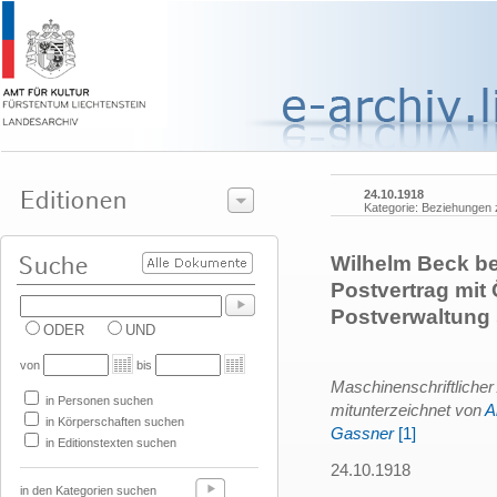
24.10.1918
Kategorie: Beziehungen 
Wilhelm Beck be
Postvertrag mit
Postverwaltung
ODER
UND
von
bis
Maschinenschriftlicher
in Personen suchen
mitunterzeichnet von
A
in Körperschaften suchen
Gassner
[1]
in Editionstexten suchen
24.10.1918
in den Kategorien suchen