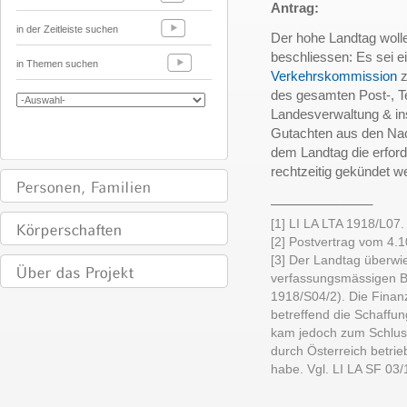
Antrag:
in der Zeitleiste suchen
Der hohe Landtag wolle
beschliessen: Es sei e
in Themen suchen
Verkehrskommission
z
des gesamten Post-, T
Landesverwaltung & ins
Gutachten aus den Nac
dem Landtag die erford
rechtzeitig gekündet 
______________
[1] LI LA LTA 1918/L07.
[2] Postvertrag vom 4.1
[3] Der Landtag überwi
verfassungsmässigen 
1918/S04/2). Die Fina
betreffend die Schaffun
kam jedoch zum Schluss,
durch Österreich betrie
habe. Vgl. LI LA SF 03