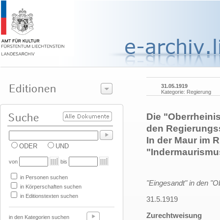
31.05.1919
Kategorie: Regierung
Die "Oberrheini
den Regierungss
In der Maur im 
ODER
UND
"Indermaurismu
von
bis
in Personen suchen
"Eingesandt" in den "O
in Körperschaften suchen
in Editionstexten suchen
31.5.1919
Zurechtweisung
in den Kategorien suchen