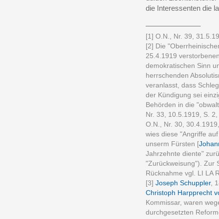
die Interessenten die 
______________
[1] O.N., Nr. 39, 31.5.19
[2] Die "Oberrheinisch
25.4.1919 verstorbenen
demokratischen Sinn un
herrschenden Absolutis
veranlasst, dass Schle
der Kündigung sei einzi
Behörden in die "obwalt
Nr. 33, 10.5.1919, S. 2,
O.N., Nr. 30, 30.4.1919,
wies diese "Angriffe a
unserm Fürsten [
Johann
Jahrzehnte diente" zurüc
"Zurückweisung"). Zur 
Rücknahme vgl. LI LA 
[3]
Joseph Schuppler
, 
Christoph Harpprecht v
Kommissar, waren wegen
durchgesetzten Reforme