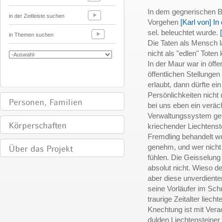
In dem gegnerischen Bl
in der Zeitleiste suchen
Vorgehen
[Karl von] I
sel. beleuchtet wurde.
in Themen suchen
Die Taten als Mensch l
nicht als "edlen" Toten
In der Maur war in öffen
öffentlichen Stellungen
erlaubt, dann dürfte ei
Persönlichkeiten nicht 
bei uns eben ein veräch
Verwaltungssystem geke
kriechender Liechtenst
Fremdling behandelt wu
genehm, und wer nicht
fühlen. Die Geisselun
absolut nicht. Wieso d
aber diese unverdient
seine Vorläufer im Sc
traurige Zeitalter liec
Knechtung ist mit Vera
dulden Liechtensteine