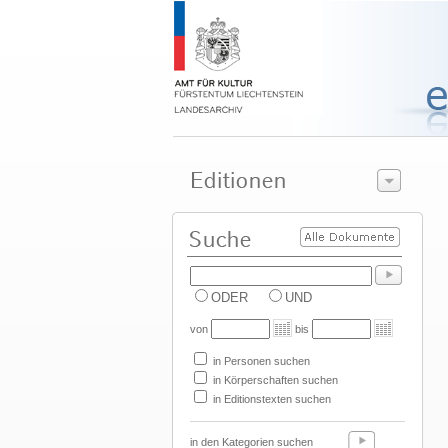
ODER
UND
von
bis
in Personen suchen
in Körperschaften suchen
in Editionstexten suchen
in den Kategorien suchen