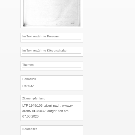
Im Text erwähnte Personen
Im Text erwähnte Körperschaften
Themen
Permalink
D45032
Zitierempfehlung
LTP 1948/106; zitiert nach: www.e-
archiv.li/D45032; aufgerufen am
07.08.2026
Bearbeiter