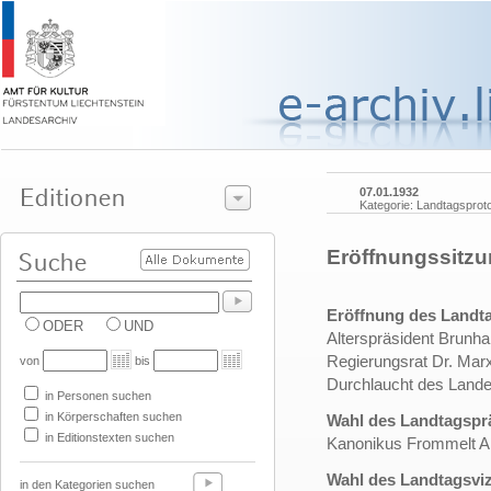
07.01.1932
Kategorie: Landtagsproto
Eröffnungssitzu
Eröffnung des Landt
ODER
UND
Alterspräsident Brunha
Regierungsrat Dr. Mar
von
bis
Durchlaucht des Landes
in Personen suchen
in Körperschaften suchen
Wahl des Landtagspr
in Editionstexten suchen
Kanonikus Frommelt An
Wahl des Landtagsvi
in den Kategorien suchen