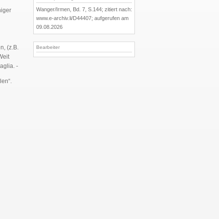
Wanger/Irmen, Bd. 7, S.144; zitiert nach:
niger
www.e-archiv.li/D44407; aufgerufen am
09.08.2026
, (z.B.
Bearbeiter
Weit
glia. -
len“.