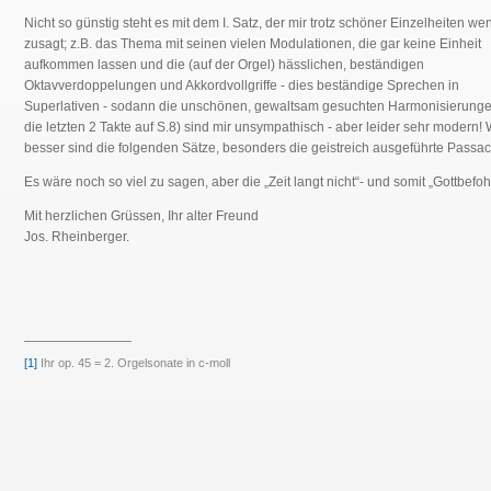
Nicht so günstig steht es mit dem I. Satz, der mir trotz schöner Einzelheiten we
zusagt; z.B. das Thema mit seinen vielen Modulationen, die gar keine Einheit
aufkommen lassen und die (auf der Orgel) hässlichen, beständigen
Oktavverdoppelungen und Akkordvollgriffe - dies beständige Sprechen in
Superlativen - sodann die unschönen, gewaltsam gesuchten Harmonisierungen
die letzten 2 Takte auf S.8) sind mir unsympathisch - aber leider sehr modern! 
besser sind die folgenden Sätze, besonders die geistreich ausgeführte Passaca
Es wäre noch so viel zu sagen, aber die „Zeit langt nicht“- und somit „Gottbefoh
Mit herzlichen Grüssen, Ihr alter Freund
Jos. Rheinberger.
______________
[1]
Ihr op. 45 = 2. Orgelsonate in c-moll