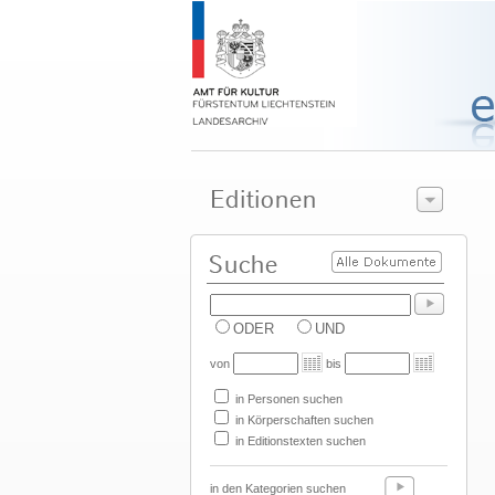
ODER
UND
von
bis
in Personen suchen
in Körperschaften suchen
in Editionstexten suchen
in den Kategorien suchen