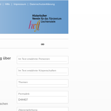
t
|
Hilfe
|
Impressum
|
Datenschutzerklärung
g über
Im Text erwähnte Personen
Im Text erwähnte Körperschaften
Themen
Permalink
D44407
ischen
Zitierempfehlung