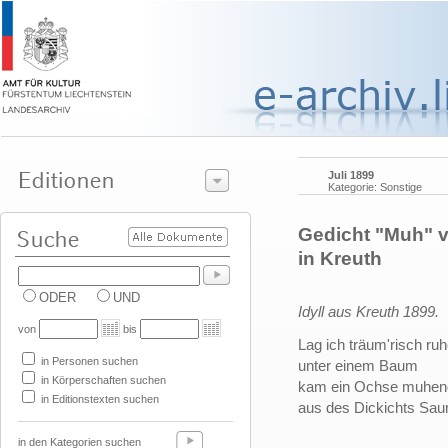
Juli 1899
Kategorie: Sonstige
Gedicht "Muh" v
in Kreuth
ODER
UND
Idyll aus Kreuth 1899.
von
bis
Lag ich träum'risch ru
in Personen suchen
unter einem Baum
in Körperschaften suchen
kam ein Ochse muhen
in Editionstexten suchen
aus des Dickichts Sa
in den Kategorien suchen