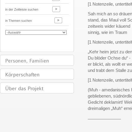
[1 Notenzeile, untertitel
in der Zeitleiste suchen
Sah mich an so dräue
stand, das Maul voll 
in Themen suchen
zeitweis wider käuend
sinnig, wie im Traum
[1 Notenzeile, untertitel
„Kehr heim jetzt zu de
Du blöder Ochse du“ -
er blickt, als wollt er w
und trabt dem Stalle zu
[1 Notenzeile, untertite
(Muh - amedanisches F
gebliebenen, südnördli
Gedicht deklamirt! Wel
dreimaligen „Muh“ errei
______________