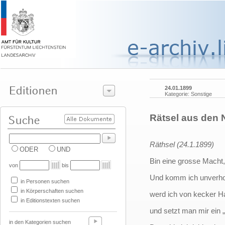
24.01.1899
Kategorie: Sonstige
Rätsel aus den 
Räthsel (24.1.1899)
ODER
UND
Bin eine grosse Macht, 
von
bis
Und komm ich unverhoff
in Personen suchen
in Körperschaften suchen
werd ich von kecker H
in Editionstexten suchen
und setzt man mir ein „
in den Kategorien suchen