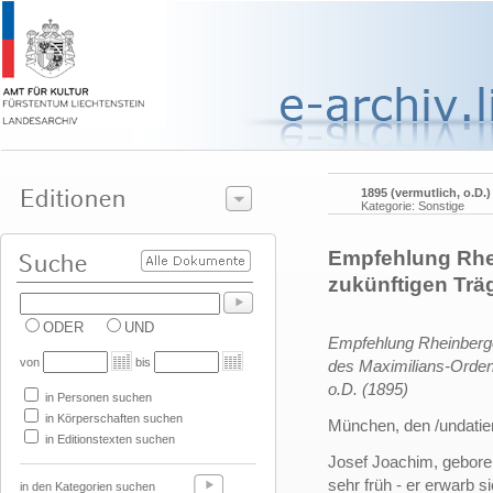
1895 (vermutlich, o.D.)
Kategorie: Sonstige
Empfehlung Rhei
zukünftigen Trä
ODER
UND
Empfehlung Rheinberge
von
bis
des Maximilians-Orden
o.D. (1895)
in Personen suchen
in Körperschaften suchen
München, den /undatier
in Editionstexten suchen
Josef Joachim, gebore
sehr früh - er erwarb 
in den Kategorien suchen