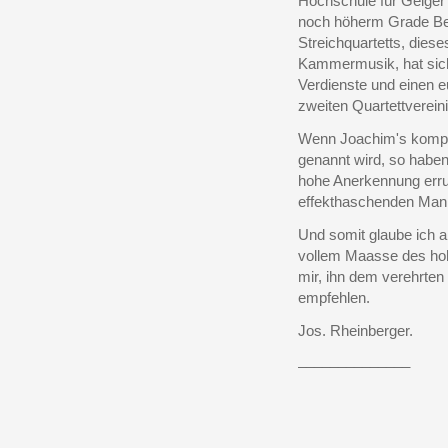
Hochschule für Geiger 
noch höherm Grade Be
Streichquartetts, dies
Kammermusik, hat sic
Verdienste und einen e
zweiten Quartettvereini
Wenn Joachim's komposi
genannt wird, so haben
hohe Anerkennung erru
effekthaschenden Mani
Und somit glaube ich 
vollem Maasse des hoh
mir, ihn dem verehrten
empfehlen.
Jos. Rheinberger.
______________