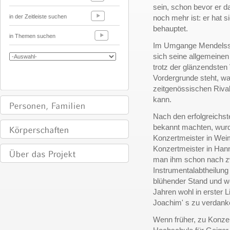
sein, schon bevor er d
in der Zeitleiste suchen
noch mehr ist: er hat s
behauptet.
in Themen suchen
Im Umgange Mendelssoh
sich seine allgemeinen
trotz der glänzendsten 
Vordergrunde steht, w
zeitgenössischen Rival
kann.
Nach den erfolgreichst
bekannt machten, wurd
Konzertmeister in We
Konzertmeister in Hann
man ihm schon nach zw
Instrumentalabtheilung
blühender Stand und w
Jahren wohl in erster L
Joachim' s zu verdanke
Wenn früher, zu Konzer