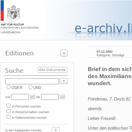
07.12.1892
Kategorie: Sonstige
Brief in dem si
des Maximilians
wundert.
ODER
UND
von
bis
Friedenau, 7. Dezb.92.
in Personen suchen
abends
in Körperschaften suchen
in Editionstexten suchen
Lieber Freund!
Unter den politischen 
in den Kategorien suchen