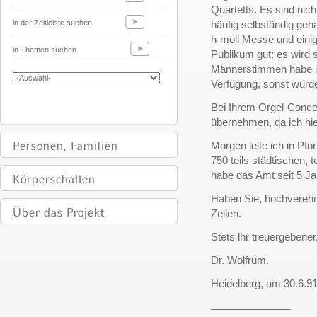
Quartetts. Es sind nic
in der Zeitleiste suchen
häufig selbständig geh
h-moll Messe und eini
in Themen suchen
Publikum gut; es wird s
Männerstimmen habe ic
Verfügung, sonst würde
Bei Ihrem Orgel-Conce
übernehmen, da ich hier
Morgen leite ich in Pf
750 teils städtischen, 
habe das Amt seit 5 J
Haben Sie, hochverehrt
Zeilen.
Stets lhr treuergebene
Dr. Wolfrum.
Heidelberg, am 30.6.9
______________