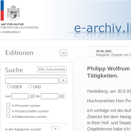
30.06.1891
Kategorie: Zeugnis von 
Philipp Wolfrum
Tätigkeiten.
ODER
UND
Heidelberg, am 30.6.9
von
bis
Hochverehrter Herr Pr
in Personen suchen
ich verfolge mit der A
in Körperschaften suchen
Zwecke bei dem hiesige
in Editionstexten suchen
in Ihrer Hof- und Staat
Orgelstimme habe ich 
in den Kategorien suchen