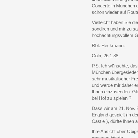
Concerte in München ge
schon wieder auf Rout
Vielleicht haben Sie di
sondiren und mir zu s
hochachtungsvollem Gr
Rbt. Heckmann.
Cöln, 26.1.88
P.S. Ich wünschte, da
München übergesiedelter
sehr musikalischer Fr
und werde mir daher er
Ihnen einzusenden. Gl
bei Hof zu spielen ?
Dass wir am 21. Nov. 8
England gespielt (in d
Castle"), dürfte Ihnen 
Ihre Ansicht über Obi
grossem Werth.