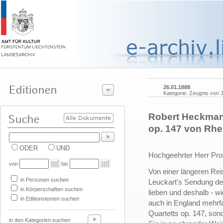
26.01.1888
Kategorie: Zeugnis von 
Robert Heckman 
op. 147 von Rhe
ODER
UND
Hochgeehrter Herr Prof
von
bis
Von einer längeren Reis
in Personen suchen
Leuckart's Sendung der
in Körperschaften suchen
lieben und deshalb - wi
in Editionstexten suchen
auch in England mehrfa
Quartetts op. 147, sond
in den Kategorien suchen