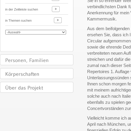
Sie in so ehrender Wei
verbindlichsten Dank f
in der Zeitleiste suchen
Anerkennung für mein 
Kammermusik.
in Themen suchen
Aus dem beifolgenden 
ersehen Sie, dass ich I
Circular aufgenommen
sowie die ehrende Dedi
verbreiteten neuen Auf
streichen und dafür die
zumal nach dieser Sei
Repertoires 1. Auflage
Unterlassungssünden si
Ihnen schon morgen fer
mit meinem aufrichtige
solche auch nach Itali
ebenfalls zu spielen ge
Concertvorständen zur
Vielleicht komme ich 
April nach München, u
finanziellen Erfolg zu 