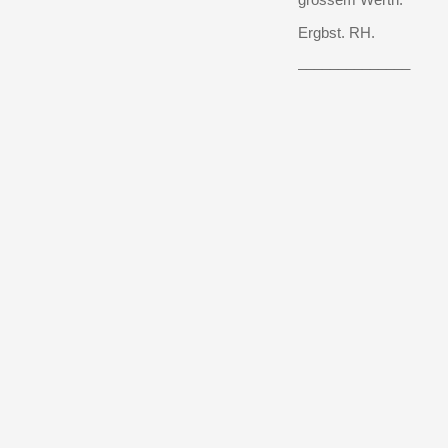
Ergbst. RH.
______________