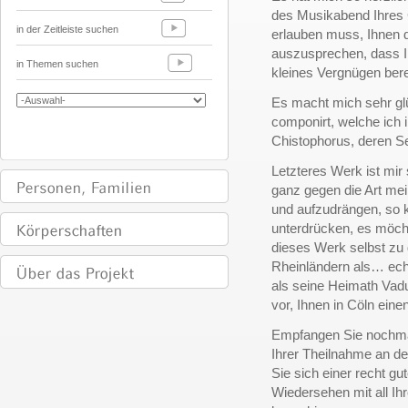
des Musikabend Ihres 
in der Zeitleiste suchen
erlauben muss, Ihnen d
auszusprechen, dass I
in Themen suchen
kleines Vergnügen berei
Es macht mich sehr gl
componirt, welche ich 
Chistophorus, deren S
Letzteres Werk ist mi
ganz gegen die Art mei
und aufzudrängen, so 
unterdrücken, es möch
dieses Werk selbst zu d
Rheinländern als… echt
als seine Heimath Vad
vor, Ihnen in Cöln ei
Empfangen Sie nochmal
Ihrer Theilnahme an de
Sie sich einer recht g
Wiedersehen mit all Ih