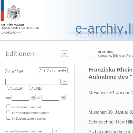
30.01.1882
Kategorie: Briefe an Ferd
Franziska Rhein
Aufnahme des "
ODER
UND
München, 30. Januar 
von
bis
in Personen suchen
München 30. Januar 8
in Körperschaften suchen
in Editionstexten suchen
Sehr geehrter Herr Hill
Es hat mich so herzlic
in den Kategorien suchen