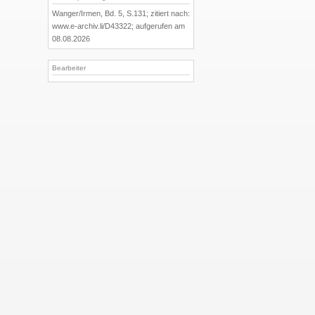
Wanger/Irmen, Bd. 5, S.131; zitiert nach:
www.e-archiv.li/D43322; aufgerufen am
08.08.2026
Bearbeiter