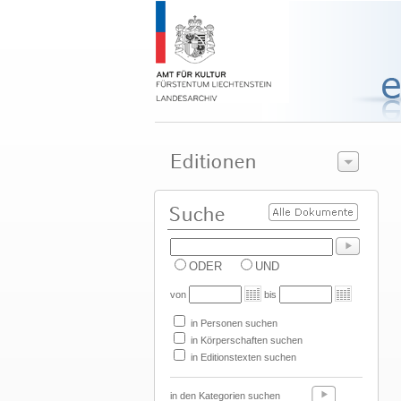
ODER
UND
von
bis
in Personen suchen
in Körperschaften suchen
in Editionstexten suchen
in den Kategorien suchen