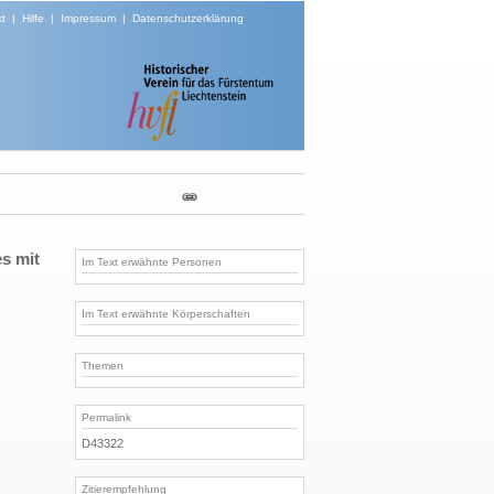
t
|
Hilfe
|
Impressum
|
Datenschutzerklärung
es mit
Im Text erwähnte Personen
Im Text erwähnte Körperschaften
Themen
Permalink
D43322
Zitierempfehlung