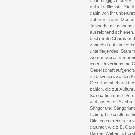
unabhängig zu stellen.
auf's Trefflichste. Sie 
dahin von ihr unberührt
Zuhörer in dem Masse,
Tonwerke die gewohnt
ausreichend schienen, 
bestimmte Charakter d
zunächst auf ein, ver
unterliegendes, Stammp
worden wäre. Immer no
innerlich verbundene Ge
Gesellschaft aufgehör
zu bewegen. Zu den Kri
Gesellschaftcharakters 
zählen, die zur Auffüh
Solopartien durch Vere
verflossenen 25 Jahren
Sänger und Sängerinne
haben, ihr künstlerisc
Dilettantenkreises zu 
darunter, wie z.B. Caro
Damen Wekerlin, Förste