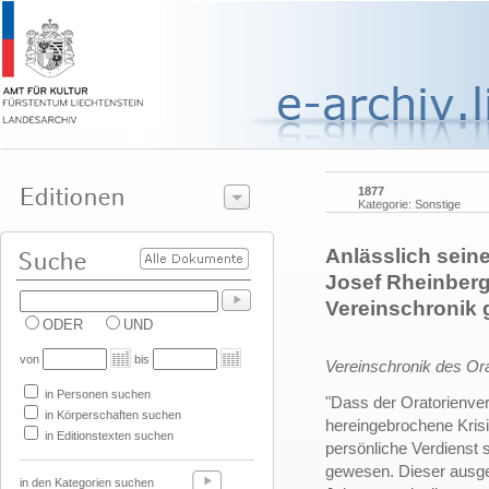
1877
Kategorie: Sonstige
Anlässlich sein
Josef Rheinberg
Vereinschronik 
ODER
UND
von
bis
Vereinschronik des Ora
in Personen suchen
"Dass der Oratorienver
in Körperschaften suchen
hereingebrochene Krisi
in Editionstexten suchen
persönliche Verdienst 
gewesen. Dieser ausge
in den Kategorien suchen