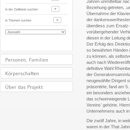
Jahren unmittelbar na
Beziehung getreten, .u
in der Zeitleiste suchen
Übernahme der Klavier
der dankenswerthesten
in Themen suchen
überdiess zum Ersatz-D
vorübergehender Verhi
diesen in der Leitung d
Der Erfolg des Direkti
so bewährten Händen d
zu können, als selbstv
auch nach Wiedereröff
definitive Wahl Rhein
der Generalversammlun
neugewählte Dirigent s
präsentirte, fand am 5
ein besonders anziehe
das schwerwiegende Lo
Vereins' gehörte. Hiem
Unternehmens auch in d
Die zwölf Jahre, in we
waren in der That Jahre