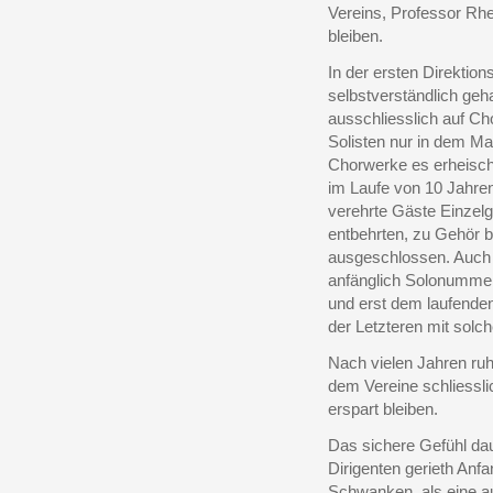
Vereins, Professor Rhe
bleiben.
In der ersten Direktio
selbstverständlich geh
ausschliesslich auf Ch
Solisten nur in dem Ma
Chorwerke es erheisch
im Laufe von 10 Jahr
verehrte Gäste Einzelg
entbehrten, zu Gehör b
ausgeschlossen. Auch i
anfänglich Solonummer
und erst dem laufende
der Letzteren mit solc
Nach vielen Jahren ruh
dem Vereine schliessli
erspart bleiben.
Das sichere Gefühl da
Dirigenten gerieth Anf
Schwanken, als eine au