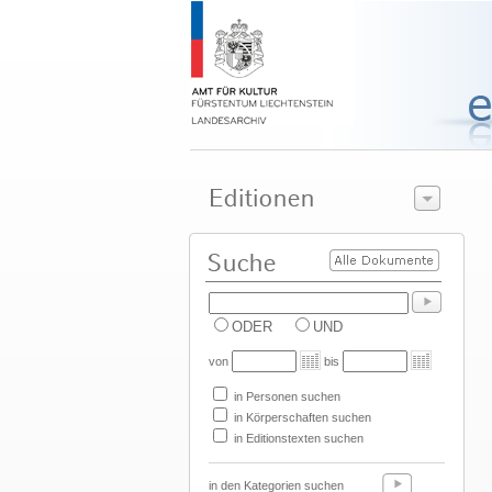
ODER
UND
von
bis
in Personen suchen
in Körperschaften suchen
in Editionstexten suchen
in den Kategorien suchen