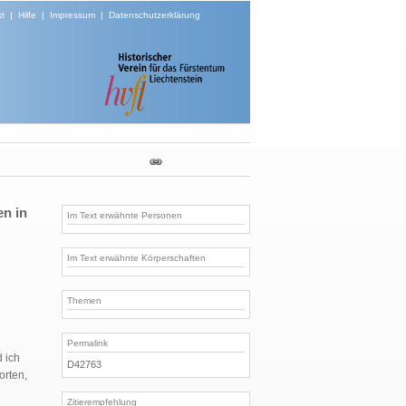
t
|
Hilfe
|
Impressum
|
Datenschutzerklärung
en in
Im Text erwähnte Personen
Im Text erwähnte Körperschaften
Themen
Permalink
 ich
D42763
orten,
Zitierempfehlung