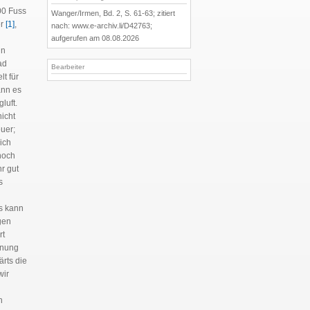
00 Fuss
Wanger/Irmen, Bd. 2, S. 61-63; zitiert
er
[1]
,
nach: www.e-archiv.li/D42763;
aufgerufen am 08.08.2026
in
ad
Bearbeiter
lt für
ann es
luft.
nicht
euer;
ich
noch
hr gut
s
es kann
gen
rt
rnung
ärts die
wir
n