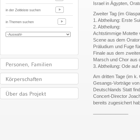
Israel in Ägypten, Ora
in der Zeitleiste suchen
Zweiter Tag (im Glaspa
1. Abtheilung:
Erste Su
in Themen suchen
2. Abtheilung:
Achtstimmige Motette v
Scene aus dem Oratori
Präludium und Fuge fü
Finale aus dem zweite
Marsch und Chor aus d
3. Abtheilung: Ode auf
Am dritten Tage (im k. 
Gesangs-Vorträge von 
Deutschlands Statt fi
Concert-Director Joac
bereits zugesichert ha
______________