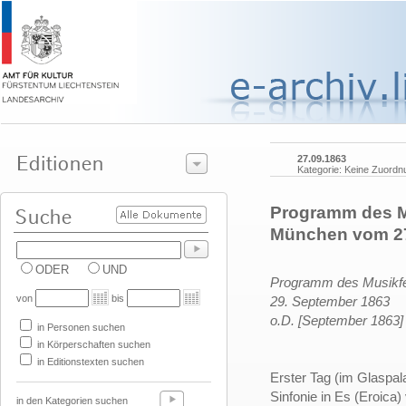
27.09.1863
Kategorie: Keine Zuordn
Programm des Mu
München vom 27
ODER
UND
Programm des Musikfes
von
bis
29.
September 1863
o.D. [September 1863]
in Personen suchen
in Körperschaften suchen
in Editionstexten suchen
Erster Tag (im Glaspal
Sinfonie in Es (Eroica
in den Kategorien suchen