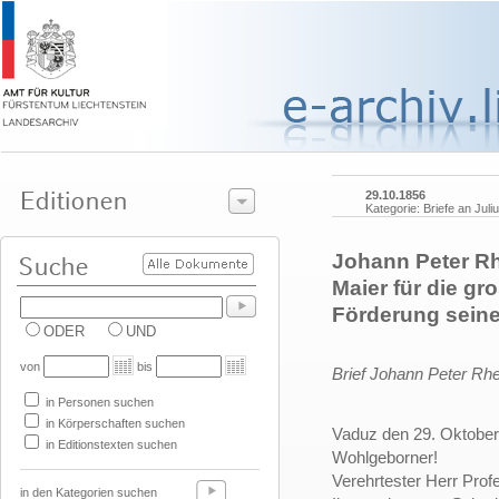
29.10.1856
Kategorie: Briefe an Juli
Johann Peter Rh
Maier für die gr
Förderung sein
ODER
UND
von
bis
Brief Johann Peter Rhe
in Personen suchen
in Körperschaften suchen
Vaduz den 29. Oktober
in Editionstexten suchen
Wohlgeborner!
Verehrtester Herr Prof
in den Kategorien suchen