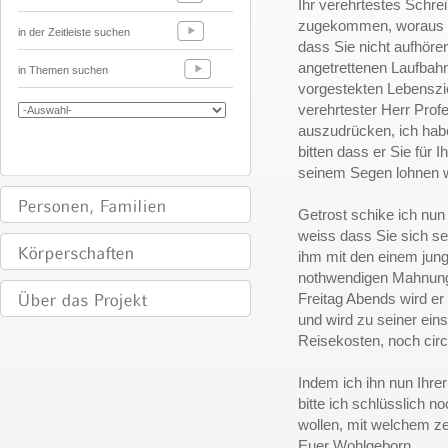
Ihr verehrtestes Schre
zugekommen, woraus i
in der Zeitleiste suchen
dass Sie nicht aufhöre
angetrettenen Laufbahn
in Themen suchen
vorgestekten Lebensziel
verehrtester Herr Pro
auszudrücken, ich habe
bitten dass er Sie fü
seinem Segen lohnen w
Getrost schike ich nu
weiss dass Sie sich s
ihm mit den einem jung
nothwendigen Mahnung
Freitag Abends wird er 
und wird zu seiner eins
Reisekosten, noch circ
Indem ich ihn nun Ihr
bitte ich schlüsslich 
wollen, mit welchem ze
Euer Wohlgeborn