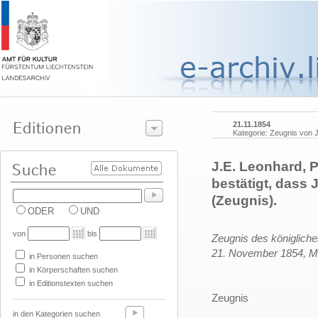
21.11.1854
Kategorie: Zeugnis von 
J.E. Leonhard, 
bestätigt, dass 
(Zeugnis).
ODER
UND
von
bis
Zeugnis des königlich
21. November 1854, 
in Personen suchen
in Körperschaften suchen
in Editionstexten suchen
Zeugnis
in den Kategorien suchen