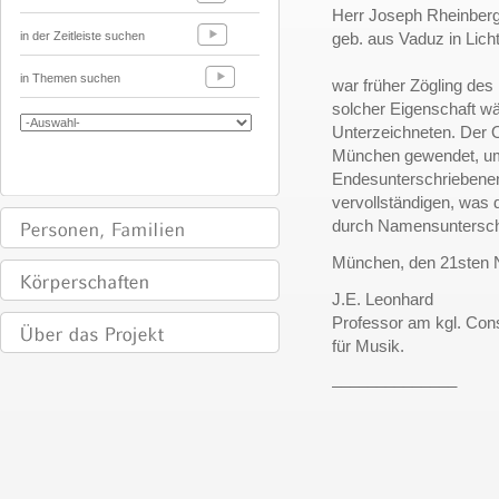
Herr Joseph Rheinber
in der Zeitleiste suchen
geb. aus Vaduz in Lich
in Themen suchen
war früher Zögling des
solcher Eigenschaft w
Unterzeichneten. Der 
München gewendet, um 
Endesunterschriebenen
vervollständigen, was
durch Namensunterschri
München, den 21sten 
J.E. Leonhard
Professor am kgl. Con
für Musik.
______________