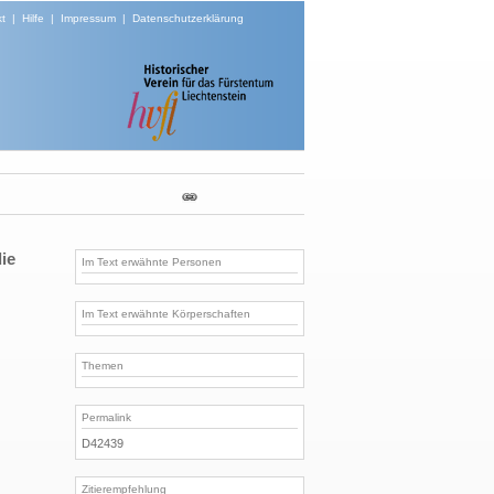
t
|
Hilfe
|
Impressum
|
Datenschutzerklärung
ie
Im Text erwähnte Personen
Im Text erwähnte Körperschaften
Themen
Permalink
D42439
Zitierempfehlung