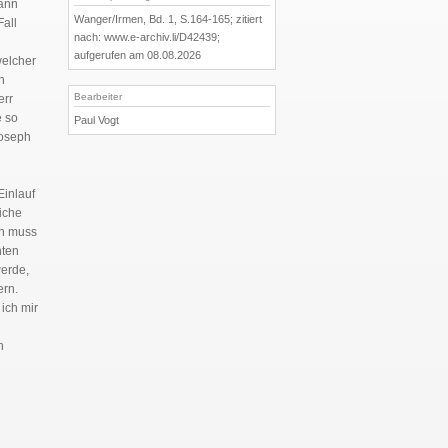
dann
Wanger/Irmen, Bd. 1, S.164-165; zitiert
Fall
nach: www.e-archiv.li/D42439;
aufgerufen am 08.08.2026
welcher
n
Bearbeiter
err
e so
Paul Vogt
Joseph
Einlauf
iche
in muss
nten
erde,
ern.
ich mir
n