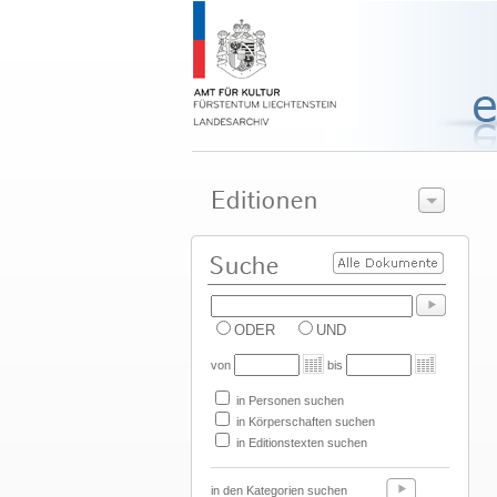
ODER
UND
von
bis
in Personen suchen
in Körperschaften suchen
in Editionstexten suchen
in den Kategorien suchen