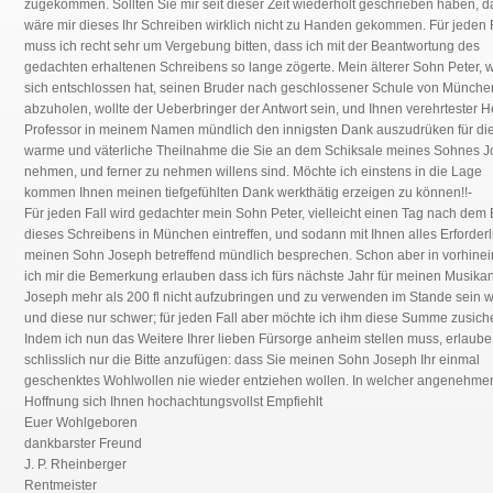
zugekommen. Sollten Sie mir seit dieser Zeit wiederholt geschrieben haben, 
wäre mir dieses Ihr Schreiben wirklich nicht zu Handen gekommen. Für jeden 
muss ich recht sehr um Vergebung bitten, dass ich mit der Beantwortung des
gedachten erhaltenen Schreibens so lange zögerte. Mein älterer Sohn Peter, 
sich entschlossen hat, seinen Bruder nach geschlossener Schule von Münche
abzuholen, wollte der Ueberbringer der Antwort sein, und Ihnen verehrtester H
Professor in meinem Namen mündlich den innigsten Dank auszudrüken für di
warme und väterliche Theilnahme die Sie an dem Schiksale meines Sohnes 
nehmen, und ferner zu nehmen willens sind. Möchte ich einstens in die Lage
kommen Ihnen meinen tiefgefühlten Dank werkthätig erzeigen zu können!!-
Für jeden Fall wird gedachter mein Sohn Peter, vielleicht einen Tag nach dem 
dieses Schreibens in München eintreffen, und sodann mit Ihnen alles Erforderl
meinen Sohn Joseph betreffend mündlich besprechen. Schon aber in vorhine
ich mir die Bemerkung erlauben dass ich fürs nächste Jahr für meinen
Musika
Joseph mehr als 200 fl
nicht aufzubringen und zu verwenden im Stande sein w
und diese nur schwer; für jeden Fall aber möchte ich ihm diese Summe zusich
Indem ich nun das Weitere Ihrer lieben Fürsorge anheim stellen muss, erlaube 
schlisslich nur die Bitte anzufügen: dass Sie meinen Sohn Joseph Ihr einmal
geschenktes Wohlwollen nie wieder entziehen wollen. In welcher angenehme
Hoffnung sich Ihnen hochachtungsvollst Empfiehlt
Euer Wohlgeboren
dankbarster Freund
J. P. Rheinberger
Rentmeister