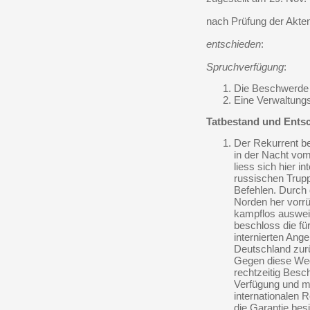
nach Prüfung der Akte
entschieden
:
Spruchverfügung
:
Die Beschwerde 
Eine Verwaltungs
Tatbestand und Ents
Der Rekurrent b
in der Nacht vom
liess sich hier in
russischen Trupp
Befehlen. Durch 
Norden her vorrü
kampflos auswei
beschloss die fü
internierten An
Deutschland zur
Gegen diese Weg
rechtzeitig Bes
Verfügung und m
internationalen 
die Garantie bes