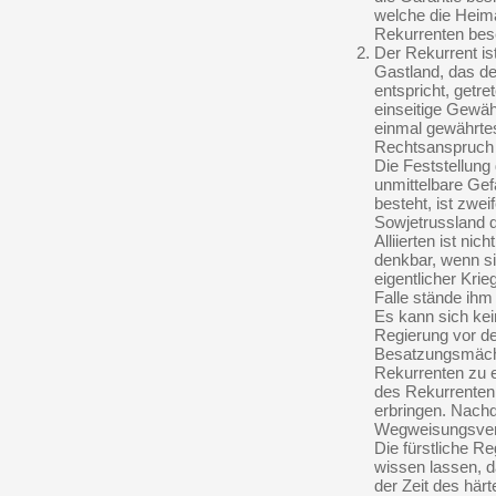
welche die Heim
Rekurrenten bese
Der Rekurrent ist
Gastland, das de
entspricht, getret
einseitige Gewäh
einmal gewährte
Rechtsanspruch a
Die Feststellung 
unmittelbare Gef
besteht, ist zweif
Sowjetrussland 
Alliierten ist ni
denkbar, wenn s
eigentlicher Kri
Falle stände ihm
Es kann sich kei
Regierung vor d
Besatzungsmächt
Rekurrenten zu 
des Rekurrenten
erbringen. Nachd
Wegweisungsver
Die fürstliche R
wissen lassen, d
der Zeit des här