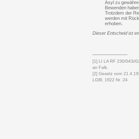
Asyl zu gewähr
Bewenden haben
Trotzdem der Rek
werden mit Rücks
erhoben.
Dieser Entscheid ist en
______________
[1] LI LA RF 230/043i/
an Falk.
[2] Gesetz vom 21.4.19
LGBl. 1922 Nr. 24.