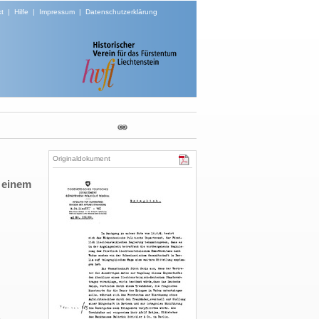
t
|
Hilfe
|
Impressum
|
Datenschutzerklärung
Originaldokument
 einem