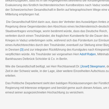
bekanntzugeben, dass es in der Angelegenheit betreffend die vorübergehend
Evakuierung des fürstlich liechtensteinischen Kunstbesitzes nach Vaduz soeb
der Schweizerischen Gesandtschaft in Berlin auf telegraphischem Wege eine 
Mitteilung empfangen hat.
Die Gesandtschaft führt darin aus, dass der Vertreter des Auswärtigen Amtes z
Regelung diese Gegenstandes den Abschluss eines liechtensteinisch-deutsc
Staatsvertrages vorschlage, worin bestimmt würde, dass das Deutsche Reich,
vertreten durch einen Treuhänder, die fraglichen Kunstwerte für die Dauer des
Krieges in Vaduz unterbringen solle, während sich das Fürstentum zur Einrä
eines Aufsichtsrechtes durch den Treuhänder, eventuell zur Stellung einer Bür
in Devisen
[3]
und zur integralen Rückführung des Kunstgutes nach Kriegsen
verpflichten würde. Als Treuhänder sei vorgesehen Herr
Adolf Ratjen
, Mitinha
Bankhauses Delbrück Schickler & Co. in Berlin.
Wie die Gesandtschaft beifügt, sei Herr Rechtsanwalt Dr.
[Josef] Steegmann
, d
Zeit in der Schweiz weile, in der Lage, über weitere Einzelheiten Aufschluss zu
erteilen.
Das Politische Departement sieht den baldigen Rückäusserungen der Fürstlic
Regierung mit Interesse entgegen und benützt gerne auch diesen Anlass, um 
erneut seiner ausgezeichneten Hochachtung zu versichern.