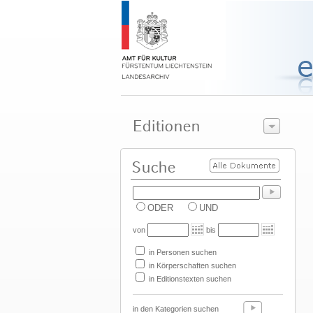
ODER
UND
von
bis
in Personen suchen
in Körperschaften suchen
in Editionstexten suchen
in den Kategorien suchen