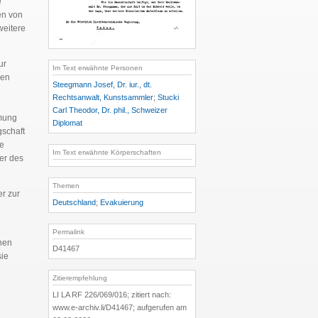
e
en von
weitere
ur
Im Text erwähnte Personen
hen
Steegmann Josef, Dr. iur., dt.
Rechtsanwalt, Kunstsammler
;
Stucki
Carl Theodor, Dr. phil., Schweizer
umung
Diplomat
gschaft
de
Im Text erwähnte Körperschaften
ber des
Themen
er zur
Deutschland
;
Evakuierung
Permalink
hen
D41467
sie
Zitierempfehlung
LI LA RF 226/069/016; zitiert nach:
www.e-archiv.li/D41467; aufgerufen am