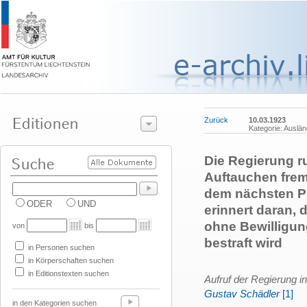
Zurück
10.03.1923
Kategorie: Auslän
Die Regierung ru
Auftauchen frem
dem nächsten P
ODER
UND
erinnert daran,
ohne Bewilligun
von
bis
bestraft wird
in Personen suchen
in Körperschaften suchen
in Editionstexten suchen
Aufruf der Regierung i
Gustav Schädler
[1]
in den Kategorien suchen