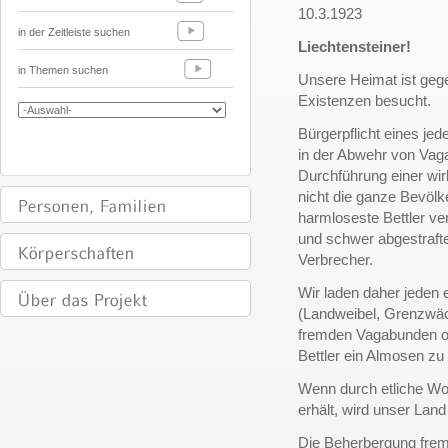
10.3.1923
in der Zeitleiste suchen
Liechtensteiner!
in Themen suchen
Unsere Heimat ist gege
Existenzen besucht.
Bürgerpflicht eines je
in der Abwehr von Vaga
Durchführung einer wi
nicht die ganze Bevölke
harmloseste Bettler ver
und schwer abgestrafte
Verbrecher.
Wir laden daher jeden 
(Landweibel, Grenzwäch
fremden Vagabunden o
Bettler ein Almosen zu
Wenn durch etliche Wo
erhält, wird unser Lan
Die Beherbergung frem