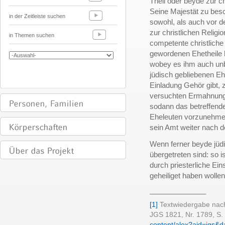
Theil oder beyde zur ch
Seine Majestät zu besc
in der Zeitleiste suchen
sowohl, als auch vor d
zur christlichen Religio
in Themen suchen
competente christliche
gewordenen Ehetheile
wobey es ihm auch unb
jüdisch gebliebenen Ehe
Einladung Gehör gibt, 
versuchten Ermahnunge
sodann das betreffend
Eheleuten vorzunehmen
sein Amt weiter nach 
Wenn ferner beyde jüdi
übergetreten sind: so i
durch priesterliche Ei
geheiliget haben wollen
______________
[1]
Textwiedergabe nach
JGS 1821, Nr. 1789, S.
content/alex?aid=jgs