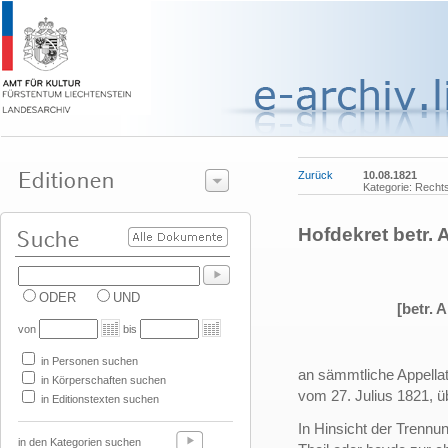
Zurück
10.08.1821
Kategorie: Rechts
Hofdekret betr.
ODER
UND
[betr.
von
bis
in Personen suchen
an sämmtliche Appellat
in Körperschaften suchen
vom 27. Julius 1821, üb
in Editionstexten suchen
In Hinsicht der Trennu
in den Kategorien suchen