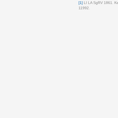
[1]
LI LA SgRV 1861. Kein
11992.