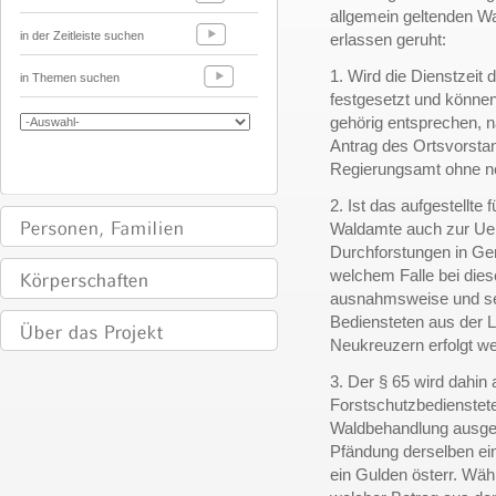
allgemein geltenden W
in der Zeitleiste suchen
erlassen geruht:
1. Wird die Dienstzeit
in Themen suchen
festgesetzt und könne
gehörig entsprechen, n
Antrag des Ortsvorsta
Regierungsamt ohne ne
2. Ist das aufgestellte
Waldamte auch zur Ue
Durchforstungen in Ge
welchem Falle bei dies
ausnahmsweise und selt
Bediensteten aus der 
Neukreuzern erfolgt w
3. Der § 65 wird dahi
Forstschutzbedienstete
Waldbehandlung ausges
Pfändung derselben ein
ein Gulden österr. Währ