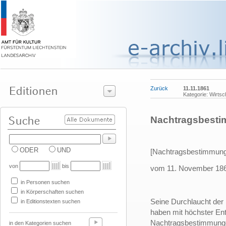
Zurück
11.11.1861
Kategorie: Wirts
Nachtragsbesti
ODER
UND
[Nachtragsbestimmung
von
bis
vom 11. November 18
in Personen suchen
in Körperschaften suchen
Seine Durchlaucht der 
in Editionstexten suchen
haben mit höchster En
Nachtragsbestimmunge
in den Kategorien suchen