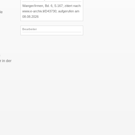
Wanger/Irmen, Bd. 6, S.167; zitiert nach:
www.e-archiv.li/D43730; aufgerufen am
le
08.08.2026
Bearbeiter
m
 in der