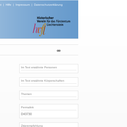
t
|
Hilfe
|
Impressum
|
Datenschutzerklärung
Im Text erwähnte Personen
Im Text erwähnte Körperschaften
Themen
Permalink
D43730
Zitierempfehlung