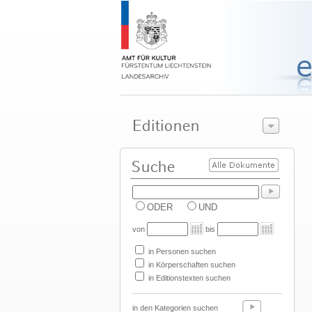
ODER
UND
von
bis
in Personen suchen
in Körperschaften suchen
in Editionstexten suchen
in den Kategorien suchen