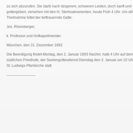
zu sich abzurufen. Sie starb nach längerem, schweren Leiden, doch sanft und
gottergeben, versehen mit den hl. Sterbsakramenten, heute Früh 4 IJhr. Um stil
Theilnahme bittet der tieftrauernde Gatte:
Jos. Rheinberger,
k. Professor und Hofkapellmeister.
München, den 31. Dezember 1892
Die Beerdigung findet Montag, den 2. Januar 1893 Nachm. halb 4 Uhr auf de
südlichen Friedhofe, der Seelengottesdienst Dienstag den 3. Januar um 10 Uhr
St. Ludwigs-Pfarrkirche statt.
______________