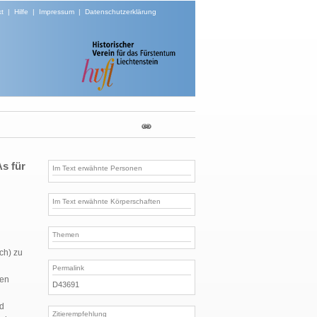
t
|
Hilfe
|
Impressum
|
Datenschutzerklärung
s für
Im Text erwähnte Personen
Im Text erwähnte Körperschaften
Themen
n
ch) zu
Permalink
den
D43691
nd
Zitierempfehlung