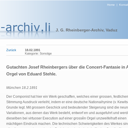
Home
|
Kontak
J. G. Rheinberger-Archiv, Vaduz
Zurück
18.02.1891
Kategorie: Sonstige
Gutachten Josef Rheinbergers über die Concert-Fantasie in A
Orgel von Eduard Stehle.
München 18.2.1891
Der Componist hat hier ein Werk geschaffen, welches einer grossen, festliche
Stimmung Ausdruck verleiht, indem er eine deutsche Nationaihynine (v. Kewits
Grunde legt. Mit grossem Geschick und bedeutender Steigerung sind die neun
Variationen, aus denen das Werk besteht, entworf en und ausgefuhrt und wer
dieselben bei virtuoser Execution auf einer grossên Orgel unzweifelhaft einen
mächtigen Eindruck machen. Die technischen Schwierigkeiten des Werkes si