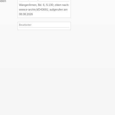
enden
Wanger/irmen, Bd. 6, S.130; zitiert nach:
www.e-archiv.li/D43691; aufgerufen am
08.08.2026
Bearbeiter