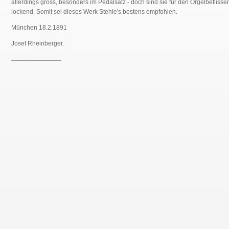
allerdings gross, besonders im Pedalsatz - doch sind sie für den Orgelbefliss
lockend. Somit sei dieses Werk Stehle's bestens empfohlen.
München 18.2.1891
Josef Rheinberger.
______________