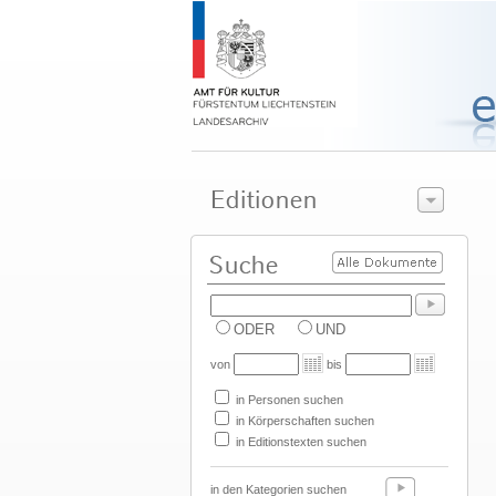
ODER
UND
von
bis
in Personen suchen
in Körperschaften suchen
in Editionstexten suchen
in den Kategorien suchen