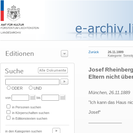
Zurück
26.11.1889
Kategorie: Sonsti
Josef Rheinberg
Eltern nicht üb
ODER
UND
München, 26.11.1889
von
bis
"Ich kann das Haus nic
in Personen suchen
Josef“
in Körperschaften suchen
in Editionstexten suchen
______________
in den Kategorien suchen