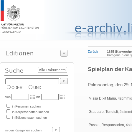
Zurück
1885 (Karwoche
Kategorie: Sonsti
Spielplan der K
Palmsonntag, den 29. 
ODER
UND
von
bis
Missa Dixit Maria, 4stimmi
in Personen suchen
Graduale: Tenuisti, 5stimm
in Körperschaften suchen
in Editionstexten suchen
Passio, Responsorien, 4st
in den Kategorien suchen