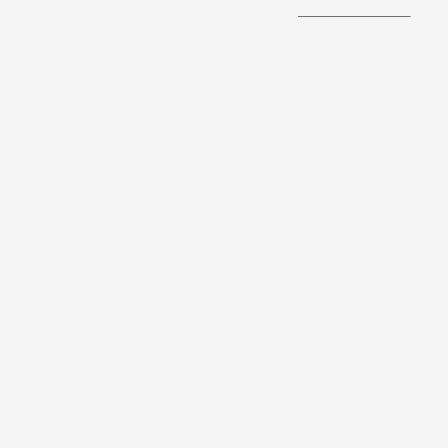
______________